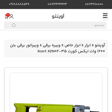
09188888546
08734222224
08731110000
☰
0
آوینتو
»
ابزار
»
ابزار خاص
»
ویبره برقی
»
ویبراتور برقی بتن
1200 وات ایکس کورت Xcort XZN02-35