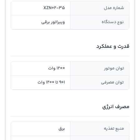
شماره مدل
XZN02-35
نوع دستگاه
ویبراتور برقی
قدرت و عملکرد
توان موتور
1200 وات
توان مصرفی
901 تا 1200 وات
مصرف انرژی
منبع تغذیه
برق