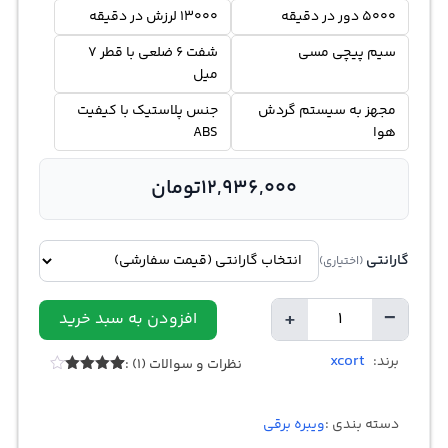
5000 دور در دقیقه
13000 لرزش در دقیقه
سیم پیچی مسی
شفت 6 ضلعی با قطر 7
میل
مجهز به سیستم گردش
جنس پلاستیک با کیفیت
هوا
ABS
12,936,000
تومان
گارانتی
(اختیاری)
+
−
افزودن به سبد خرید
تعداد
xcort
برند:
نظرات و سوالات (1) :
1
امتیازدهی
4.00
از 5
در
دسته بندی :
ویبره برقی
امتیازدهی
مشتری