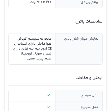
ولتاژ ورودی
220 تا 240 ولت
مشخصات باتری
نمايش ميزان شارژ باتری
مجهز به سیستم گردش
هوا داخلی دارای استاندارد
CE اروپا نیم تنه فلزی دارای
شماره سریال اورجینال
سیم پیچی مسی
ایمنی و حفاظت
قفل سوييچ
قفل سوييچ