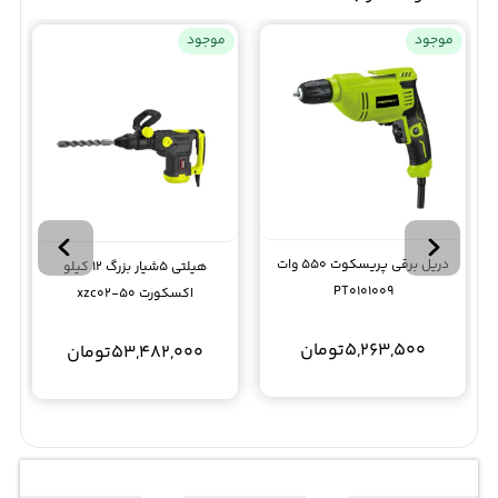
موجود
موجود
دریل برقی پریسکوت 550 وات
هیلتی 5شیار بزرگ 12 کیلو
PT0101009
اکسکورت xzc02-50
5,263,500
تومان
53,482,000
تومان