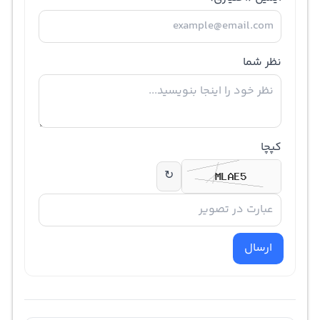
نظر شما
کپچا
↻
ارسال