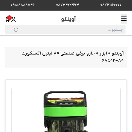
09188888546
08734222224
08731110000
☰
0
آوینتو
»
ابزار
»
جارو برقی صنعتی 80 لیتری اکسکورت
XVC02-80