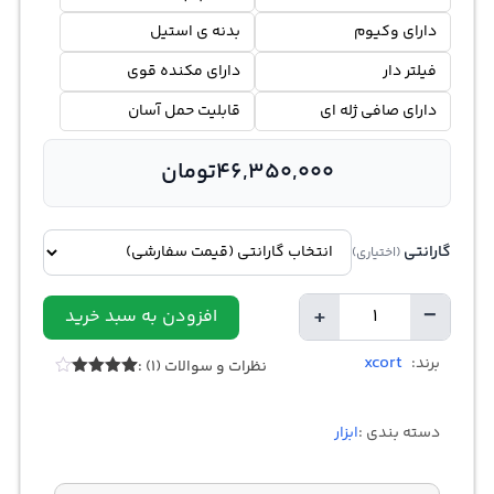
دارای وکیوم
بدنه ی استیل
فیلتر دار
دارای مکنده قوی
دارای صافی ژله ای
قابلیت حمل آسان
46,350,000
تومان
گارانتی
(اختیاری)
+
−
افزودن به سبد خرید
تعداد
xcort
برند:
نظرات و سوالات (1) :
1
امتیازدهی
4.00
از 5
در
دسته بندی :
ابزار
امتیازدهی
مشتری