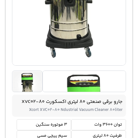
جارو برقی صنعتی 80 لیتری اکسکورت XVC02-80
Xcort XVC02-80 Ndustrial Vacuum Cleaner 80liter
توان 3600 وات
3 موتوره سنگین
ظرفیت 80 لیتری
سیم پیچی مسی