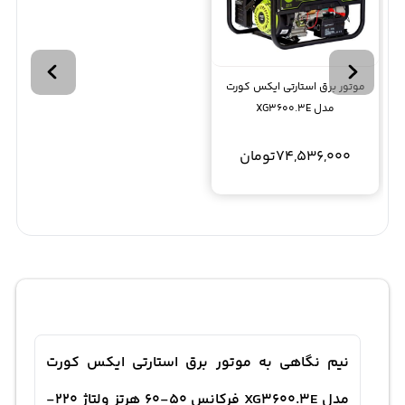
موتور برق استارتی ایکس کورت
مدل XG3600.3E
74,536,000
تومان
نیم نگاهی به موتور برق استارتی ایکس کورت
مدل XG3600.3E فرکانس 50-60 هرتز ولتاژ 220-