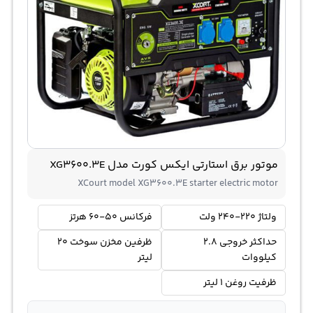
موتور برق استارتی ایکس کورت مدل XG3600.3E
XCourt model XG3600.3E starter electric motor
ولتاژ 220-240 ولت
فرکانس 50-60 هرتز
حداکثر خروجی 2.8
ظرفین مخزن سوخت 20
کیلووات
لیتر
ظرفیت روغن 1 لیتر