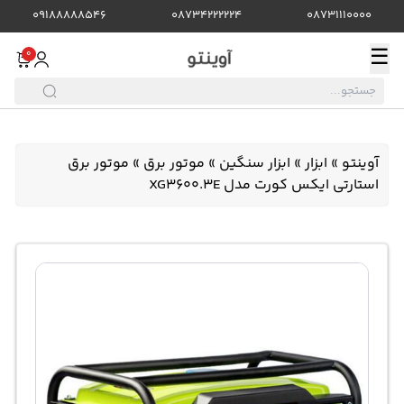
09188888546
08734222224
08731110000
☰
0
آوینتو
»
ابزار
»
ابزار سنگین
»
موتور برق
»
موتور برق
استارتی ایکس کورت مدل XG3600.3E