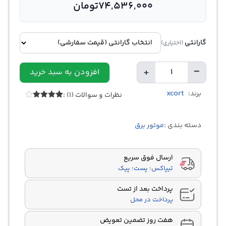
74,536,000
تومان
گارانتی
(اختیاری)
+
−
افزودن به سبد خرید
تعداد
xcort
برند:
نظرات و سوالات (1) :
1
امتیازدهی
4.00
از 5
در
دسته بندی :
موتور برق
امتیازدهی
مشتری
ارسال فوق سریع
تیپاکس؛ پست؛ پیک
پرداخت بعد از تست
پرداخت در محل
هفت روز تضمین تعویض