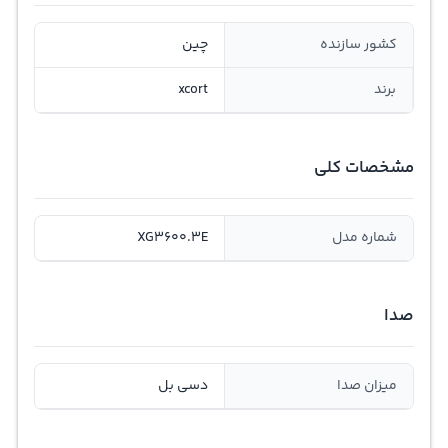
کشور سازنده
چین
برند
xcort
مشخصات کلی
شماره مدل
XG3600.3E
صدا
میزان صدا
دسی بل