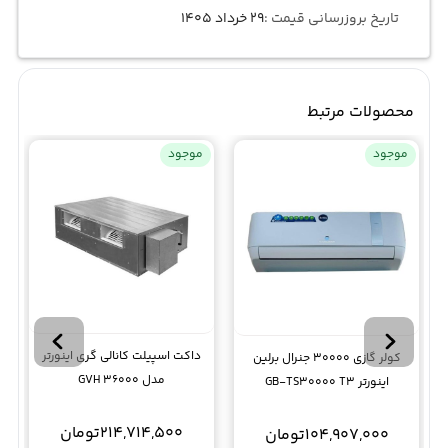
تاریخ بروزرسانی قیمت :
۲۹ خرداد ۱۴۰۵
محصولات مرتبط
موجود
موجود
داکت اسپیلت کانالی گری اینورتر
کولر گازی 30000 جنرال برلین
مدل GVH 36000
اینورتر GB-TS30000 T3
214,714,500
تومان
104,907,000
تومان