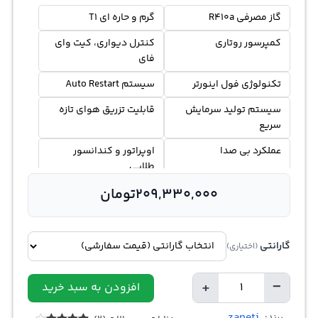
گاز مصرفی R410a
گرم و حاره ای T1
کمپرسور روتاری
کنترل دیواری، کیت وای
فای
تکنولوژی فول اینورتر
سیستم Auto Restart
سیستم تولید سرمایش
قابلیت تزریق هوای تازه
سریع
عملکرد بی صدا
اوپراتور و کندانسور
طلایی
209,330,000
تومان
گارانتی
(اختیاری)
+
−
افزودن به سبد خرید
تعداد
zaneti