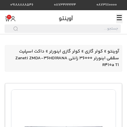
09188888546
08734222224
08731110000
☰
0
آوینتو
»
کولر گازی
»
کولر گازی اینورتر
»
داکت اسپلیت
سقفی اینورتر 36000 زانتی Zaneti ZMDA-36HD1RANA
R410a T1