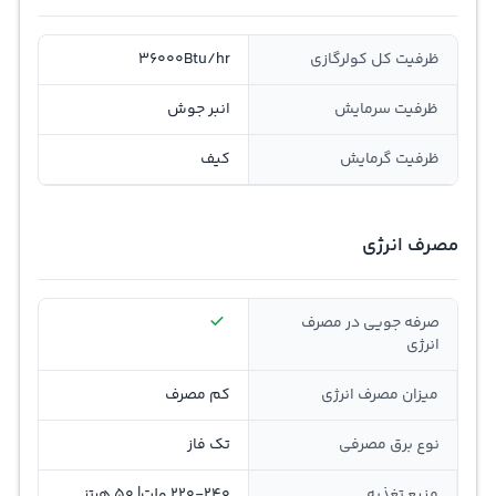
ظرفیت کل کولرگازی
36000Btu/hr
ظرفيت سرمايش
انبر جوش
ظرفيت گرمايش
کیف
مصرف انرژی
صرفه جویی در مصرف
انرژی
ميزان مصرف انرژی
کم مصرف
نوع برق مصرفی
تک فاز
منبع تغذیه
220-240 ولت| 50 هرتز