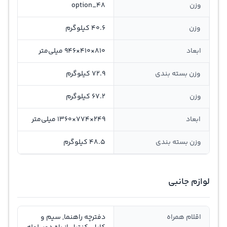
وزن
option_48
وزن
40.6 کیلوگرم
ابعاد
810×410×946 میلی‌متر
وزن بسته بندی
72.9 کیلوگرم
وزن
67.2 کیلوگرم
ابعاد
249×774×1360 میلی‌متر
وزن بسته بندی
48.5 کیلوگرم
لوازم جانبی
اقلام همراه
دفترچه راهنما, سیم و