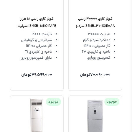
کولر گازی 30000 زانتی
کولر گازی زانتی 18 هزار
ZSMB_30HO1RAAA سرد و
ZMSB-18HOIRAFB اسپليت
گرم
ديواري
ظرفیت 30000
ظرفیت 18000
عملکرد سرد و گرم
سرمایشی و گرمایشی
گاز مصرفی R410a
گاز مصرفی R410a
ناحیه ی کاربردی T3
ناحیه ی کاربردی T1
کمپرسور روتاری
دارای کمپرسور روتاری
70,092,000
تومان
49,599,000
تومان
موجود
موجود