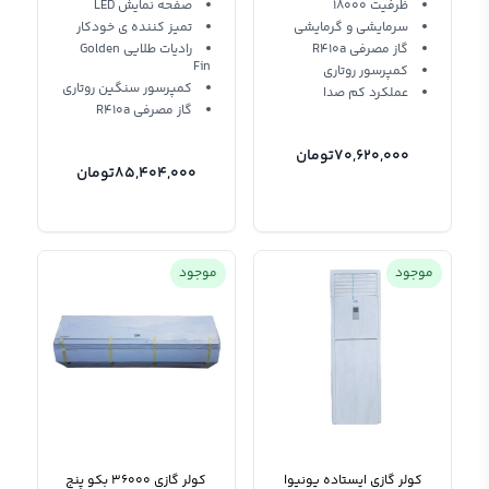
UNEVA UN-MS24 Ultra
UN-MS18 LUX
ظرفیت 18000
صفحه نمایش LED
سرمایشی و گرمایشی
T3
تمیز كننده ی خودكار
گاز مصرفی R410a
رادیات طلایی Golden
Fin
کمپرسور روتاری
کمپرسور سنگین روتاری
عملکرد کم صدا
گاز مصرفی R410a
70,620,000
تومان
85,404,000
تومان
موجود
موجود
کولر گازی ایستاده یونیوا
کولر گازی 36000 بکو پنج