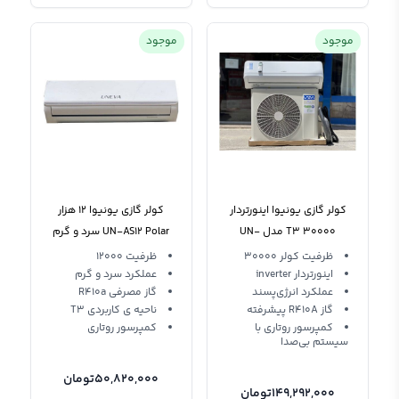
موجود
موجود
کولر گازی یونیوا اینورتردار
کولر گازی یونیوا 12 هزار
T3 30000 مدل UN-
UN-AS12 Polar سرد و گرم
GS30 PORSCHE
ظرفیت کولر 30000
ظرفیت 12000
اینورتردار inverter
عملکرد سرد و گرم
عملکرد انرژی‌پسند
گاز مصرفی R410a
گاز R410A پیشرفته
ناحیه ی کاربردی T3
کمپرسور روتاری با
کمپرسور روتاری
سیستم بی‌صدا
50,820,000
تومان
149,292,000
تومان