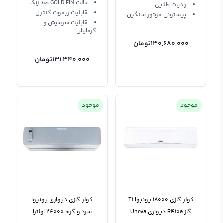
حالت GOLD FIN ضد زنگ
راديات طلایی
قابلیت ريموت کنترل
پیستونی موتور سنگین
قابلیت سرمایش و
گرمایش
130,680,000
تومان
131,340,000
تومان
موجود
موجود
کولر گازی 18000 یونیوا T1
کولر گازی دیواری یونیوا
گاز R410a دیواری Uneva
سرد و گرم 24000 اولترا