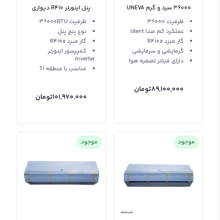
36000 سرد و گرم UNEVA
پنل اینورتر R410 دیواری
24001D Beko T1
UN-MF36 ULTRA
ظرفیت 36000
ظرفیت 36000BTU
عملکرد کم صدا silent
نوع پنج پنل
گاز مبرد R410a
گاز مبرد R410a
گرمایشی و سرمایشی
کمپرسور اینورتر
Inverter
دارای فیلتر تصفیه هوا
مناسب با منطقه T1
89,100,000
تومان
101,970,000
تومان
موجود
موجود