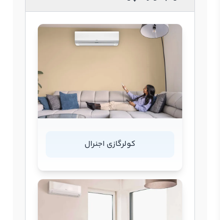
کولرگازی اجنرال