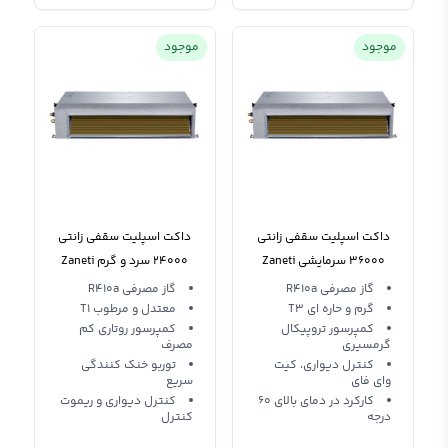
موجود
موجود
داکت اسپلیت سقفی زانتی
داکت اسپلیت سقفی زانتی
36000 سرمایشی Zaneti
24000 سرد و گرم Zaneti
ZMDA-24HD1RANA T1
ZMDA-36HD1SANA T3
گاز مصرفی R410a
گاز مصرفی R410a
گرم و حاره ای T3
معتدل و مرطوب T1
کمپرسور تروپیکال
کمپرسور روتاری کم
گرمسیری
مصرف
کنترل دیواری، کیت
توربو خنک کنندگی
وای فای
سریع
کارکرد در دمای بالای 60
کنترل دیواری و ریموت
درجه
کنترل