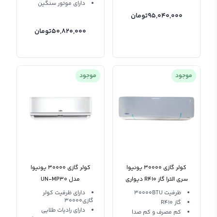
دارای موتور سنگین
95,040,000
تومان
50,820,000
تومان
موجود
موجود
کولر گازی 30000 یونیوا
کولر گازی 30000 یونیوا
سری الترا گاز R410 دیواری
مدل UN-MP30
UN-MS30 ULTRA Uneva
ظرفیت 30000BTU
دارای ظرفیت کولر
گازی30000
گاز R410
T3
دارای راديات طلايي
كم مصرف و كم صدا