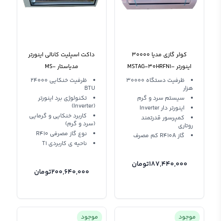
کولر گازی مدیا 30000
داکت اسپلیت کانالی اینورتر
اینورتر MSTAG-30HRFN1-
مدیاستار MS-
GD24TITANIUM
INV-IQ T3
ظرفیت دستگاه 30000
ظرفیت خنکایی 24000
هزار
BTU
سیستم سرد و گرم
تکنولوژی برد اینورتر
(Inverter)
اینورتر دار Inverter
کاربرد خنکایی و گرمایی
کمپرسور قدرتمند
(سرد و گرم)
روتاری
نوع گاز مصرفی R410
گاز R410A کم مصرف
ناحیه ی کاربردی T1
187,440,000
تومان
200,640,000
تومان
موجود
موجود