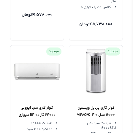
متر
کلاس مصرف انرژی A
61,578,000
تومان
45,738,000
تومان
موجود
موجود
کولر گازی پرتابل ویستین
کولر گازی سرد ایوولی
16000 مدل VIPAC6K-410
24000 گاز R410a دیواری
Evooli EVPIS24K-MD-1
ظرفیت سرمایش
ظرفیت 24000
16000BTU
عملکرد فقط سرد