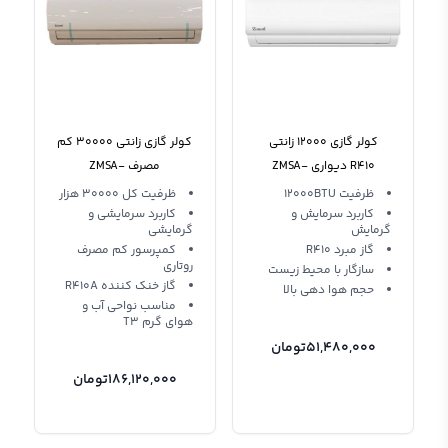
کولر گازی 12000 زانتی
کولر گازی زانتی 30000 کم
R410 دیواری ZMSA-
مصرف ZMSA-
30HO3RAAA T3 R410A
12HO1R Zaneti T1
ظرفیت 12000BTU
ظرفیت کل 30000 هزار
کاربرد سرمایش و
کاربرد سرمایشی و
گرمایش
گرمایشی
گاز مبرد R410
کمپرسور کم مصرف
روتاری
سازگار با محیط زیست
گاز خنک کننده R410A
حجم هوا دهی بالا
مناسب نواحی آب و
هوای گرم T3
51,480,000
تومان
186,120,000
تومان