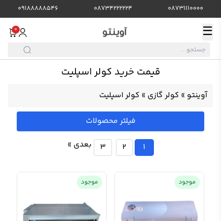
09188888546
08734222224
08731110000
☰
0
قیمت خرید کولر اسپلیت
آوینتو
»
کولر گازی
»
کولر اسپلیت
فیلتر محصولات
بعدی »
3
2
1
موجود
موجود