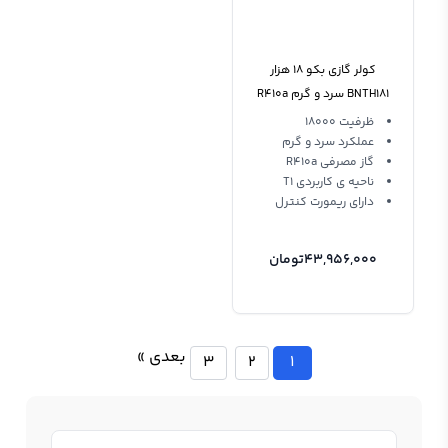
کولر گازی بکو 18 هزار
BNTH181 سرد و گرم R410a
T1
ظرفیت 18000
عملکرد سرد و گرم
گاز مصرفی R410a
ناحیه ی کاربردی T1
دارای ریمورت کنترل
43,956,000
تومان
بعدی »
3
2
1