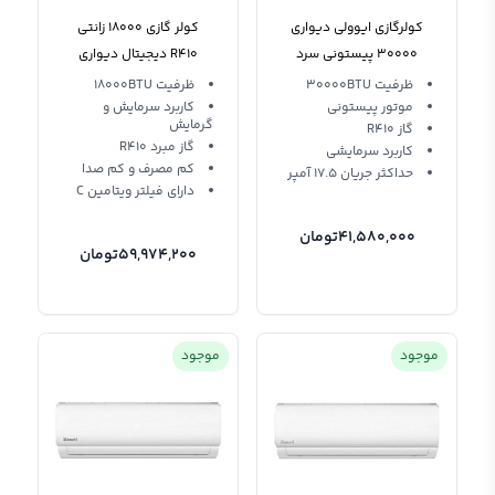
کولرگازی ایوولی دیواری
کولر گازی 18000 زانتی
30000 پیستونی سرد
R410 دیجیتال دیواری
ZMSA-18HO1R Zaneti T1
EVPIS-30K-MD-1
ظرفیت 30000BTU
ظرفیت 18000BTU
موتور پیستونی
کاربرد سرمایش و
گرمایش
گاز R410
گاز مبرد R410
کاربرد سرمایشی
کم مصرف و کم صدا
حداکثر جریان 17.5 آمپر
دارای فیلتر ویتامین C
41,580,000
تومان
59,974,200
تومان
موجود
موجود