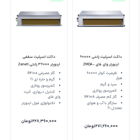
داکت اسپلیت زانتی 60000
داکت اسپلیت سقفی
اینورتر وای فای ZMDA-
اینورتر 36000 زانتی Zaneti
ZMDA-36HD1RANA R410a
60HD1RANB T1 R410A
ظرفیت کولر 60000
گاز مصرفی R410a
هزار
T1
گرم و حاره ای T1
سرد و گرم
کمپرسور روتاری
کمپرسور روتاری
کنترل دیواری، کیت
گاز کم مصرف R410A
وای فای
سازگار با آب و هوای
تکنولوژی فول اینورتر
معتدل T1
228,360,000
تومان
271,260,000
تومان