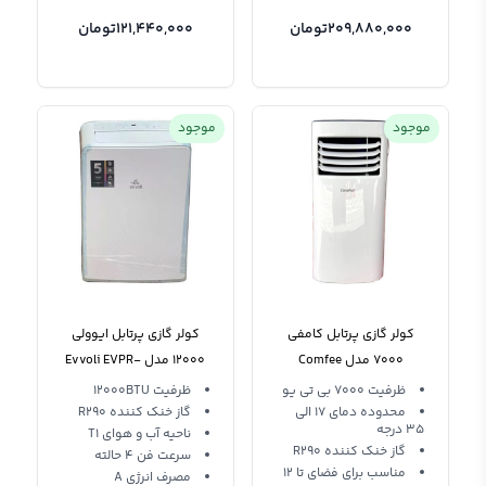
209,880,000
تومان
121,440,000
تومان
موجود
موجود
کولر گازی پرتابل کامفی
کولر گازی پرتابل ایوولی
7000 مدل Comfee
12000 مدل Evvoli EVPR-
12K-PO
MPPHA-7CRN7
ظرفیت 7000 بی تی یو
ظرفیت 12000BTU
محدوده دمای 17 الی
گاز خنک کننده R290
35 درجه
ناحیه آب و هوای T1
گاز خنک کننده R290
سرعت فن 4 حالته
مناسب برای فضای تا 12
مصرف انرژی A