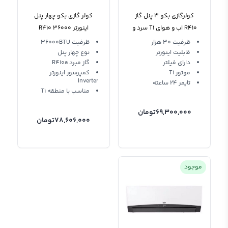
کولرگازی بکو 3 پنل گاز
کولر گازی بکو چهار پنل
R410 اب و هوای T1 سرد و
اینورتر 36000 R410
گرم BEKO BKM 210 XMOC
دیواری BKM 240 XMOC
ظرفیت 30 هزار
ظرفیت 36000BTU
30
قابلیت اینورتر
نوع چهار پنل
دارای فیلتر
گاز مبرد R410a
موتور T1
کمپرسور اینورتر
Inverter
تایمر 24 ساعته
مناسب با منطقه T1
69,300,000
تومان
78,606,000
تومان
موجود