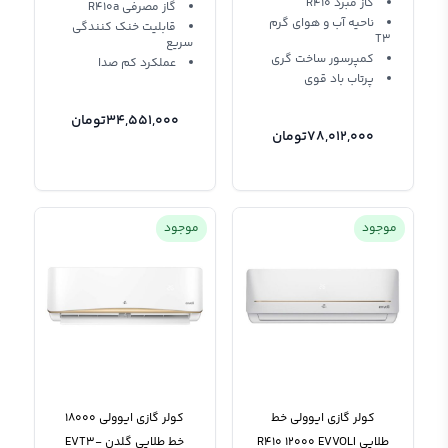
گاز مبرد R410
گاز مصرفی R410a
ناحیه آب و هوای گرم
قابلیت خنک کنندگی
T3
سریع
کمپرسور ساخت گری
عملکرد کم صدا
پرتاب باد قوی
34,551,000
تومان
78,012,000
تومان
موجود
موجود
کولر گازی ایوولی خط
کولر گازی ایوولی 18000
طلایی R410 12000 EVVOLI
خط طلایی گلدن EVT3-