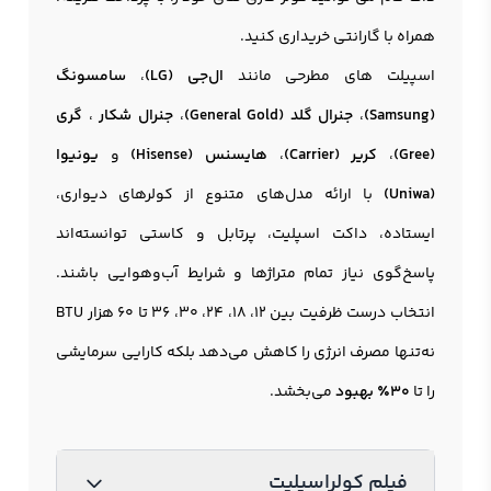
همراه با گارانتی خریداری کنید.
اسپیلت های مطرحی مانند
ال‌جی (LG)
،
سامسونگ
(Samsung)
،
جنرال گلد (General Gold)
،
جنرال شکار
،
گری
(Gree)
،
کریر (Carrier)
،
هایسنس (Hisense)
و
یونیوا
(Uniwa)
با ارائه مدل‌های متنوع از کولرهای دیواری،
ایستاده، داکت اسپلیت، پرتابل و کاستی توانسته‌اند
پاسخ‌گوی نیاز تمام متراژها و شرایط آب‌و‌هوایی باشند.
انتخاب درست ظرفیت بین 12، 18، 24، 30، 36 تا 60 هزار BTU
نه‌تنها مصرف انرژی را کاهش می‌دهد بلکه کارایی سرمایشی
را تا
۳۰٪ بهبود
می‌بخشد.
فیلم کولراسپلیت