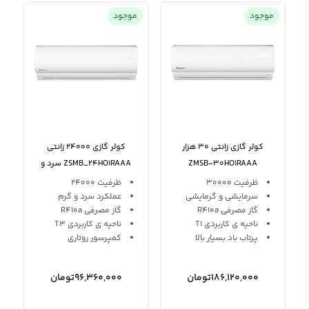
موجود
موجود
کولر گازی زانتی 30 هزار
کولر گازی 24000 زانتی
ZMSB-30HO1RAAA
ZSMB_24HO1RAAA سرد و
دیواری
گرم تروپیکال
ظرفیت 30000
ظرفیت 24000
سرمایشی و گرمایشی
عملکرد سرد و گرم
گاز مصرفی R410a
گاز مصرفی R410a
ناحیه ی کاربردی T1
ناحیه ی کاربردی T3
پرتاب باد بسیار بالا
کمپرسور روتاری
186,120,000
تومان
96,360,000
تومان