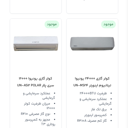
موجود
موجود
کولر گازی 24000 یونیوا
کولر گازی یونیوا 12000
تیتانیوم اینورتر UN-MS24
سری پلار UN-AS12 POLAR
T3 R410
Titanium T3 R410
ظرفیت 24000BTU
عملکرد سرمایشی و
گرمایشی
عملکرد سرمایشی و
گرمایشی
میزان ظرفیت کولر
12000
برق تک فاز
نوع گاز مصرفی R410
کمپرسور اینورتر
مجهز به کمپرسور
گاز کم مصرف R410A
روتاری T3