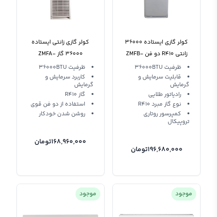
کولر گازی ایستاده 36000
کولر گازی زانتی ایستاده
زانتی R410 دو فن ZMFB-
36000 گاز ZMFA-
36HO3RANA Zaneti T3
36HO3RANA
ظرفیت 36000BTU
ظرفیت 36000BTU
قابلیت سرمایش و
R410
کاربرد سرمایش و
گرمایش
گرمایش
رادیاتور طلایی
گاز R410
نوع گاز مبرد R410
استفاده از دو فن قوی
کمپرسور روتاری
روشن شدن خودکار
تروپیکال
168,960,000
تومان
196,680,000
تومان
موجود
موجود