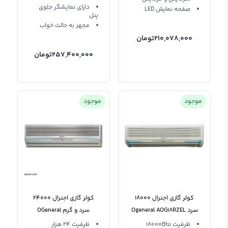
دارای نمایشگر جلوی
صفحه نمایش LED
پنل
مجهز به حالت خواب
210,078,000
تومان
257,400,000
تومان
موجود
موجود
کولر گازی اجنرال 18000
کولر گازی اجنرال 24000
سرد Ogeneral AOG18RZEL
سرد و گرم OGeneral
ASG24RBAJ
T3
ظرفیت 18000Btu
ظرفیت 24 هزار