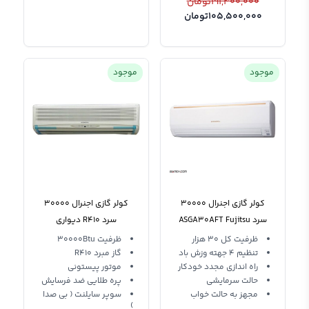
191,400,000
تومان
105,500,000
تومان
موجود
موجود
کولر گازی اجنرال 30000
کولر گازی اجنرال 30000
سرد ASGA30AFT Fujitsu
سرد R410 دیواری
AOG30RZEL Ogenera T3
General Split
ظرفیت کل 30 هزار
ظرفیت 30000Btu
تنظیم 4 جهته وزش باد
گاز مبرد R410
راه اندازی مجدد خودکار
موتور پیستونی
حالت سرمایشی
پره طلایی ضد فرسایش
مجهز به حالت خواب
سوپر سایلنت ( بی صدا
)