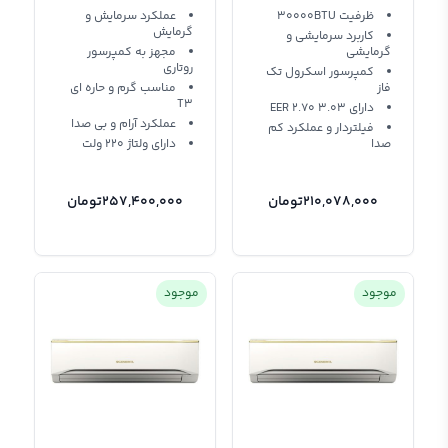
R410 T3
ASGA30RNWA-RZ
ظرفیت 30000BTU
عملکرد سرمايش و
گرمایش
Ogenral
کاربرد سرمایشی و
گرمایشی
مجهز به کمپرسور
روتاری
کمپرسور اسکرول تک
فاز
مناسب گرم و حاره ای
T3
دارای EER 2.70 3.03
عملکرد آرام و بی صدا
فیلتردار و عملکرد کم
صدا
دارای ولتاژ 220 ولت
210,078,000
تومان
257,400,000
تومان
موجود
موجود