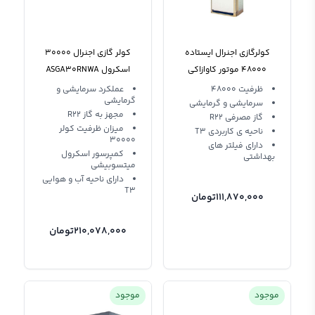
کولرگازی اجنرال ایستاده
کولر گازی اجنرال 30000
48000 موتور کاوازاکی
اسکرول ASGA30RNWA
R22 T3
AGGA48RMWA-R
ظرفیت 48000
عملکرد سرمایشی و
گرمایشی
سرمایشی و گرمایشی
مجهز به گاز R22
گاز مصرفی R22
میزان ظرفیت کولر
ناحیه ی کاربردی T3
30000
دارای فیلتر های
کمپرسور اسکرول
بهداشتی
میتسوبیشی
دارای ناحیه آب و هوایی
T3
111,870,000
تومان
210,078,000
تومان
موجود
موجود