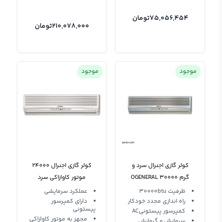
75,056,454
تومان
210,078,000
تومان
موجود
موجود
کولر گازی اجنرال سرد و
کولر گازی اجنرال 24000
گرم 30000 OGENERAL
موتور کاوازاکی سرد
AOG24RZEL
ASG30RBAJ
ظرفیت 30000btu
عملکرد سرمایشی
راه اندازی مجدد خودکار
دارای کمپرسور
پیستونی
کمپرسور پیستونیAC
مجهز به موتور کاوازاکی
سرمایش و گرمایش