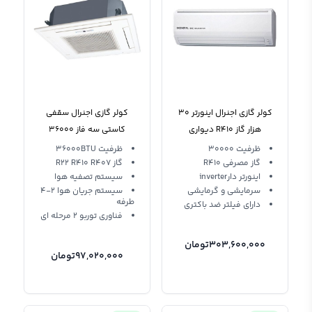
کولر گازی اجنرال اینورتر 30
کولر گازی اجنرال سقفی
هزار گاز R410 دیواری
کاستی سه فاز 36000
AUG36AB Ogenral T3 R22
Ogeneral ASGS30LFCA
ظرفیت 30000
ظرفیت 36000BTU
گاز مصرفی R410
گاز R22 R410 R407
اینورتر دارinverter
سیستم تصفیه هوا
سرمایشی و گرمایشی
سیستم جریان هوا 2-4
طرفه
دارای فیلتر ضد باکتری
فناوری توربو 2 مرحله ای
303,600,000
تومان
97,020,000
تومان