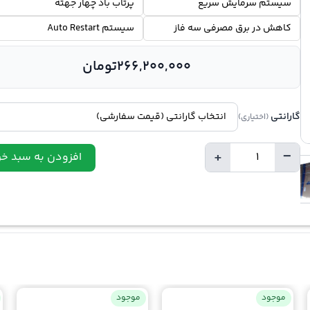
سیستم سرمایش سریع
پرتاب باد چهار جهته
کاهش در برق مصرفی سه فاز
سیستم Auto Restart
266,200,000
تومان
گارانتی
(اختیاری)
+
−
افزودن به سبد خر
تعداد
موجود
موجود