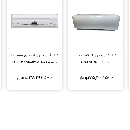
کولر گازی جنرال T1 کم مصرف
کولر گازی جنرال لبخندی 12000 T1
T3 R22 GNR-12GW AA General
24000 GZGENERAL
75,322,500
تومان
38,296,500
تومان