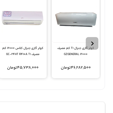
کولر گازی جنرال T1 کم مصرف
کولر گازی جنرال کلاس 12000 کم
12000 GZGENERAL
مصرف GC-24HT R410A T1
46,282,500
تومان
45,738,000
تومان