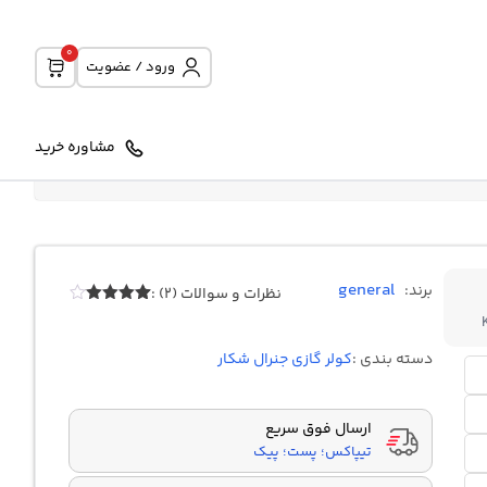
0
ورود / عضویت
مشاوره خرید
general
برند:
نظرات و سوالات (2) :
2
امتیازدهی
4.00
از 5
در
دسته بندی :
کولر گازی جنرال شکار
امتیازدهی
مشتری
ارسال فوق سریع
تیپاکس؛ پست؛ پیک