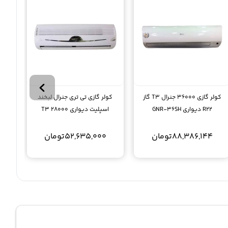
کولر گازی 36000 جنرال T3 گاز
کولر گازی تی تری جنرال لبخند
R22 دیواری GNR-36SH
اسپلیت دیواری 28000 T3
GENERAL GNR-28GW N
88,386,144
تومان
52,635,000
تومان