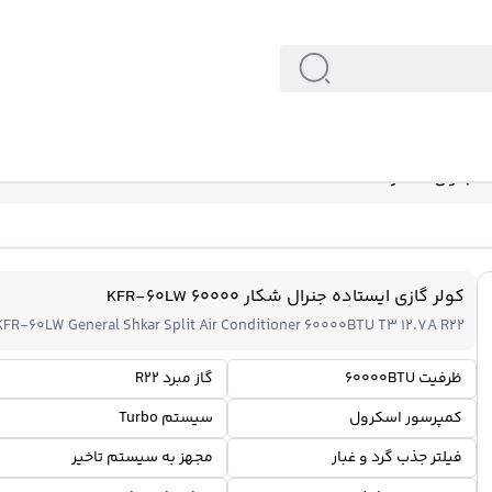
 شکار 60000 KFR-60LW
کولر گازی ایستاده جنرال شکار 60000 KFR-60LW
KFR-60LW General Shkar Split Air Conditioner 60000BTU T3 12.7A R22
ظرفیت 60000BTU
گاز مبرد R22
کمپرسور اسکرول
سیستم Turbo
فیلتر جذب گرد و غبار
مجهز به سیستم تاخیر