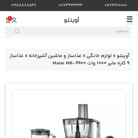
09188888546
08734222224
08731110000
☰
0
آوینتو
»
لوازم خانگی
»
غذاساز و ماشین آشپزخانه
»
غذاساز
9 کاره مایر 1000 وات Maier MR-9900