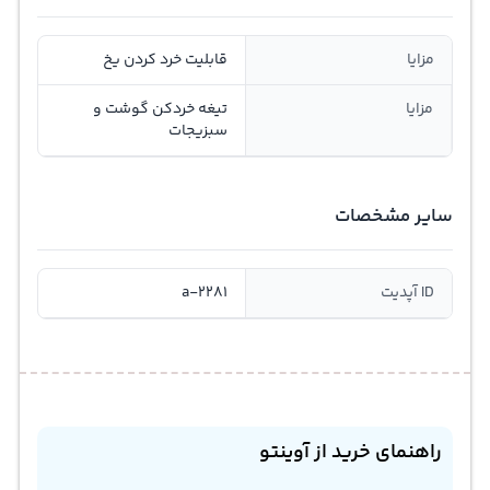
مزایا
قابلیت خرد کردن یخ
مزایا
تیغه خردکن گوشت و
سبزیجات
سایر مشخصات
ID آپدیت
a-2281
راهنمای خرید از آوینتو