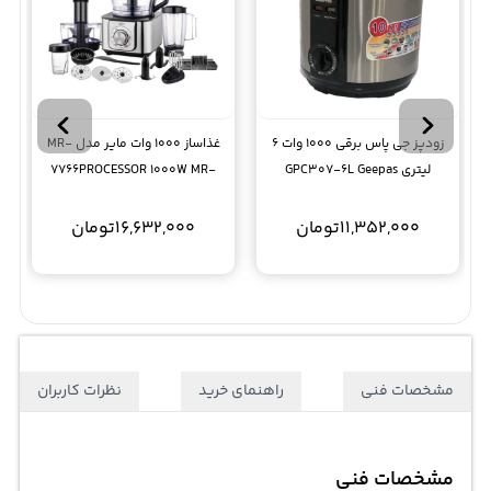
زودپز جی پاس برقی 1000 وات 6
غذاساز 1000 وات مایر مدل MR-
لیتری GPC307-6L Geepas
7766PROCESSOR 1000W MR-
7766
11,352,000
تومان
16,632,000
تومان
مشخصات فنی
راهنمای خرید
نظرات کاربران
مشخصات فنی