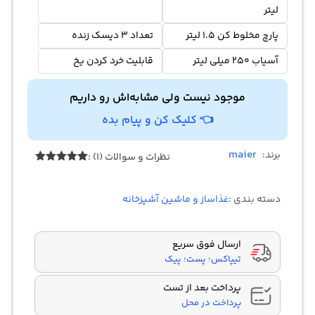
لیتر
پارچ مخلوط کن 1.5 لیتر
تعداد 3 دیسک زنده
آسیاب 250 میلی‌ لیتر
قابلیت خرد کردن یخ
موجود نیست ولی مشابه‌اش رو داریم
👈 کلیک کن و پیام بده
maier
برند:
نظرات و سوالات (1) :
1
امتیازدهی
5.00
از 5
در
دسته بندی :
غذاساز و ماشین آشپزخانه
امتیازدهی
مشتری
ارسال فوق سریع
تیپاکس؛ پست؛ پیک
پرداخت بعد از تست
پرداخت در محل