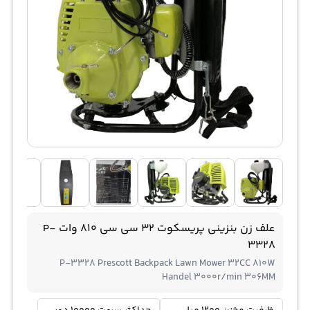
علف زن بنزینی پریسکوت 32 سی سی 810 وات P-
3328
P-3328 Prescott Backpack Lawn Mower 32CC 810W
Handel 3000r/min 306MM