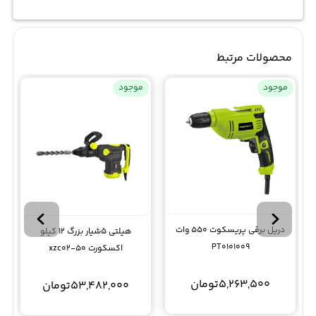
محصولات مرتبط
موجود
موجود
دریل برقی پریسکوت 550 وات
هیلتی 5شیار بزرگ 12 کیلو
PT0101009
اکسکورت xzc02-50
5,263,500
تومان
53,482,000
تومان