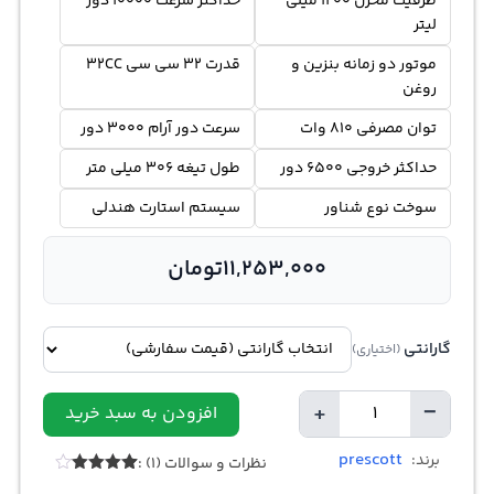
ظرفیت مخزن 1200 میلی
حداکثر سرعت 10000 دور
لیتر
موتور دو زمانه بنزین و
قدرت 32 سی سی 32CC
روغن
توان مصرفی 810 وات
سرعت دور آرام 3000 دور
حداکثر خروجی 6500 دور
طول تیغه 306 میلی متر
سوخت نوع شناور
سیستم استارت هندلی
11,253,000
تومان
گارانتی
(اختیاری)
+
−
افزودن به سبد خرید
تعداد
prescott
برند:
نظرات و سوالات (1) :
1
امتیازدهی