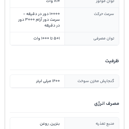
توان موتور
810 وات
سرعت حرکت
10000 دور در دقیقه -
سرعت دور آرام 3000 دور
در دقیقه
توان مصرفی
501 تا 1000 وات
ظرفیت
گنجایش مخزن سوخت
1200 میلی لیتر
مصرف انرژی
منبع تغذیه
بنزین, روغن