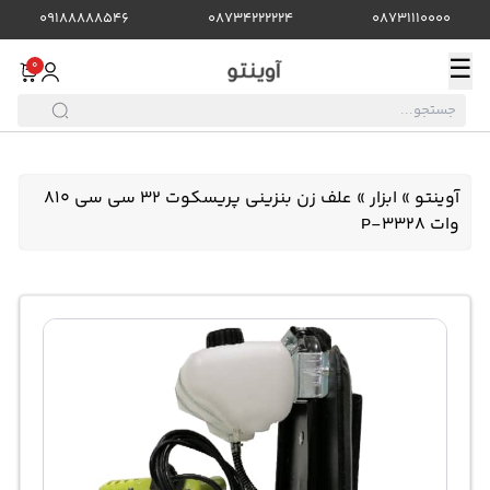
09188888546
08734222224
08731110000
☰
0
آوینتو
»
ابزار
»
علف زن بنزینی پریسکوت 32 سی سی 810
وات P-3328