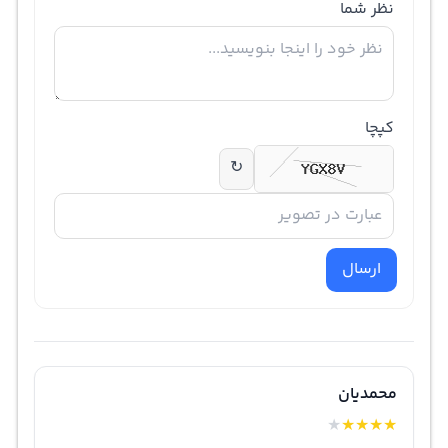
نظر شما
کپچا
↻
ارسال
محمدیان
★
★
★
★
★