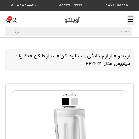
09188888546
08734222224
08731110000
☰
0
آوینتو
»
لوازم خانگی
»
مخلوط کن
»
مخلوط کن 800 وات
فیلیپس مدل HR2224