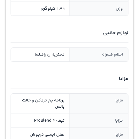
وزن
2.09 کیلوگرم
لوازم جانبی
اقلام همراه
دفترچه ی راهنما
مزایا
مزایا
برنامه یخ خردکن و حالت
پالس
مزایا
تیغه ProBlend 4
مزایا
قفل ایمنی درپوش