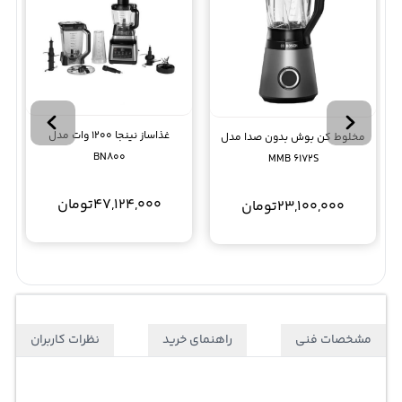
غذاساز نینجا 1200 وات مدل
مخلوط کن بوش بدون صدا مدل
BN800
MMB 6172S
47,124,000
تومان
23,100,000
تومان
مشخصات فنی
راهنمای خرید
نظرات کاربران