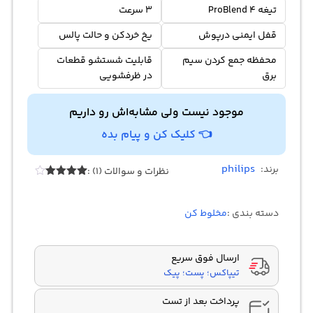
تیغه ProBlend 4
3 سرعت
قفل ایمنی درپوش
یخ خردکن و حالت پالس
محفظه جمع کردن سیم
قابلیت شستشو قطعات
برق
در ظرفشویی
موجود نیست ولی مشابه‌اش رو داریم
👈 کلیک کن و پیام بده
philips
برند:
نظرات و سوالات (1) :
1
امتیازدهی
4.00
از 5
در
دسته بندی :
مخلوط کن
امتیازدهی
مشتری
ارسال فوق سریع
تیپاکس؛ پست؛ پیک
پرداخت بعد از تست