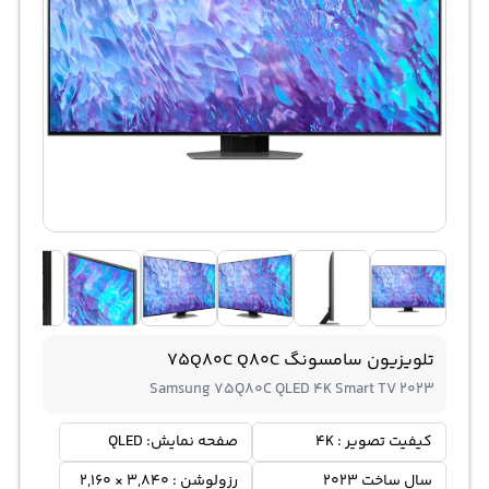
تلویزیون سامسونگ 75Q80C Q80C
Samsung 75Q80C QLED 4K Smart TV 2023
کیفیت تصویر : 4K
صفحه نمایش: QLED
سال ساخت 2023
رزولوشن : 3,840 × 2,160