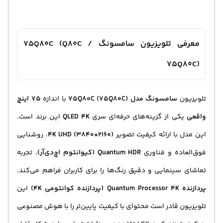
معرفی تلویزیون سامسونگ 75Q80C (Q80C /
75Q80C)
تلویزیون
سامسونگ مدل 75Q80C (75Q80C)
با اندازه
75 اینچ
واقعی
یکی از گزینه‌های حرفه‌ای سری
QLED 4K
این برند است.
این مدل با ارائه کیفیت تصویر
4K UHD (3840×2160)
، روشنایی
فوق‌العاده و فناوری
Quantum HDR (کیوانتوم اچ‌دی‌آر)
، تجربه
تماشای سینمایی و دقیق رنگ‌ها را برای کاربران فراهم می‌کند.
پردازنده Quantum Processor 4K (پردازنده کوانتومی ۴K)
این
تلویزیون قادر است محتوای با کیفیت پایین‌تر را با هوش مصنوعی