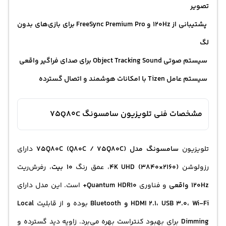
تصویر
پشتیبانی از 120Hz و FreeSync Premium Pro برای بازی‌های بدون
لگ
سیستم صوتی Object Tracking Sound برای صدای فراگیر واقعی
سیستم عامل Tizen با امکانات هوشمند و اتصال گسترده
مشخصات فنی تلویزیون سامسونگ 75Q80C
تلویزیون
سامسونگ مدل 75Q80C (Q80C / 75Q80C)
دارای
رزولوشن
4K UHD (3840×2160)
، عمق رنگ
10 بیت
، رفرش‌ریت
120Hz واقعی
و فناوری
Quantum HDR10+
است. این مدل دارای
HDMI 2.1، USB 3.0، Wi-Fi و Bluetooth
بوده و از قابلیت
Local
Dimming
برای بهبود کنتراست بهره می‌برد. زاویه دید گسترده و