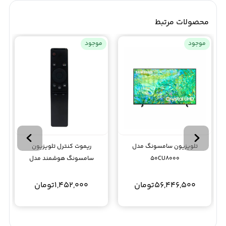
محصولات مرتبط
موجود
موجود
تلویزیون سامسونگ مدل
ریموت کنترل تلویزیون
50CU8000
سامسونگ هوشمند مدل
Samsung 1295
56,446,500
تومان
1,452,000
تومان