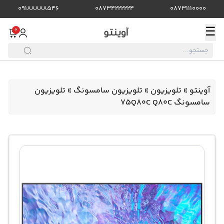
09188888546
08734222224
08731110000
☰
0
آوینتو
»
تلویزیون
»
تلویزیون سامسونگ
»
تلویزیون
سامسونگ 75Q80C Q80C