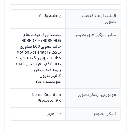
قابلیت ارتقاء کیفیت
AI Upscaling
تصویر
سایر ویژگی های تصویر
پشتیبانی از فرمت های
HDRHDR10+HDR10HLG
حالت تصویر ECO فناوری
حرکت +Motion Xcelerator
Turbo میزان رنگ 100 درصد
HLG (لگاریتم ترکیبی گاما)
زاویه دید عریض
کالیبراسیون
هوشمند Basic
موتور پردازشگر تصویر
Neural Quantum
Processor 4K
اسکن تصویر
120 هرتز