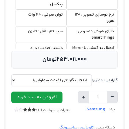
پیکسل
نرخ نوسازی تصویر : 120
توان صوتی : 40 وات
هرتز
دارای هوش مصنوعی
سیستم عامل : تایزن
SmartThings
اتصال به گوشی با Mirror
دستیار صوتی : دارد
Screen
253,011,000
تومان
گارانتی
(اختیاری)
+
−
افزودن به سبد خرید
تعداد
Samsung
برند:
نظرات و سوالات (1) :
1
امتیازدهی
3.00
از
5 در
دسته بندی :
تلویزیون سامسونگ
امتیازدهی