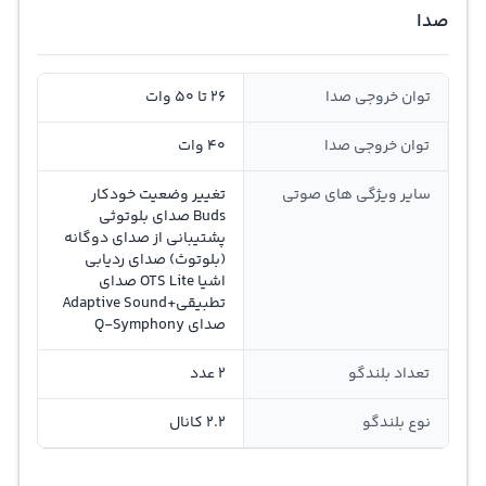
صدا
توان خروجی صدا
26 تا 50 وات
توان خروجی صدا
40 وات
سایر ویژگی های صوتی
تغییر وضعیت خودکار
Buds صدای بلوتوثی
پشتیبانی از صدای دوگانه
(بلوتوث) صدای ردیابی
اشیا OTS Lite صدای
تطبیقی+Adaptive Sound
صدای Q-Symphony
تعداد بلندگو
2 عدد
نوع بلندگو
2.2 کانال