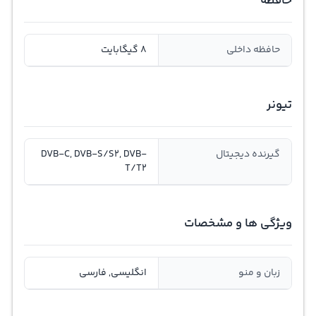
حافظه
حافظه داخلی
8 گیگابایت
تیونر
گیرنده دیجیتال
DVB-C, DVB-S/S2, DVB-
T/T2
ویژگی ها و مشخصات
زبان و منو
انگلیسی, فارسی