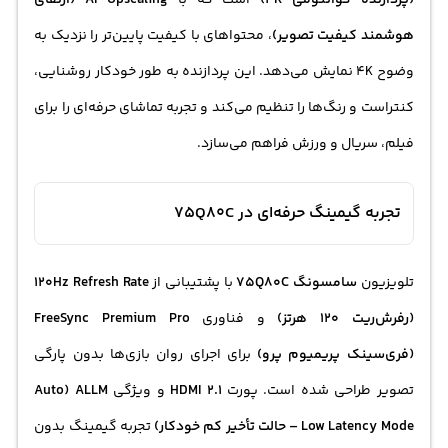
(پردازنده کوانتومی ۴K)
است که با
AI Upscaling (ارتقای
هوشمند کیفیت تصویر)
، محتواهای با کیفیت پایین‌تر را نزدیک به
وضوح 4K نمایش می‌دهد. این پردازنده به طور خودکار روشنایی،
کنتراست و رنگ‌ها را تنظیم می‌کند و تجربه تماشای حرفه‌ای را برای
فیلم، سریال و ورزش فراهم می‌سازد.
تجربه گیمینگ حرفه‌ای در 75Q80C
تلویزیون
سامسونگ 75Q80C
با پشتیبانی از
120Hz Refresh Rate
(رفرش‌ریت ۱۲۰ هرتز)
و فناوری
FreeSync Premium Pro
(فری‌سینک پریمیوم پرو)
برای اجرای روان بازی‌ها بدون پارگی
تصویر طراحی شده است. پورت
HDMI 2.1
و ویژگی
ALLM (Auto
Low Latency Mode – حالت تأخیر کم خودکار)
تجربه گیمینگ بدون