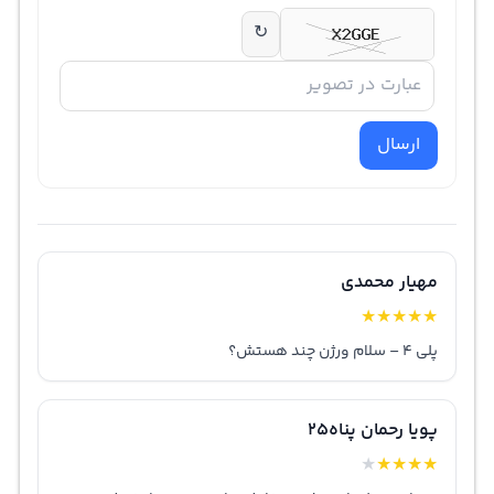
↻
ارسال
مهیار محمدی
★
★
★
★
★
پلی ۴ – سلام ورژن چند هستش؟
پویا رحمان پناه25
★
★
★
★
★