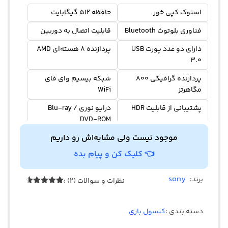
استوک کپی خور
حافظه 512 گیگابایت
فناوری‌ بلوتوث Bluetooth
قابلیت اتصال به دوربین
دارای دو عدد پورت USB
پردازنده 8 هسته‌ای AMD‌
۳.۰
پردازنده گرافیکی 800
شبکه بیسیم وای فای
مگاهرتز
WiFi
پشتیبانی از قابلیت HDR
درایو نوری Blu-ray /
DVD-ROM
موجود نیست ولی مشابه‌اش رو داریم
👈 کلیک کن و پیام بده
sony
برند:
نظرات و سوالات (2) :
2
امتیازدهی
4.50
از 5
در
دسته بندی :
کنسول بازی
امتیازدهی
مشتری