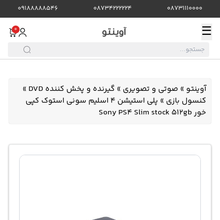
09188888546
08734222224
08731110000
☰
0
آوینتو
»
صوتی و تصویری
»
گیرنده و پخش کننده DVD
»
کنسول بازی
»
پلی استیشن 4 اسلیم سونی استوک کپی
خور Sony PS4 Slim stock 512gb