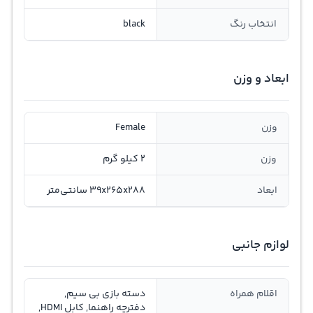
انتخاب رنگ
black
ابعاد و وزن
وزن
Female
وزن
2 کیلو گرم
ابعاد
39‍x265x288 سانتی‌متر
لوازم جانبی
اقلام همراه
دسته‌ بازی بی سیم,
دفترچه راهنما, کابل HDMI,