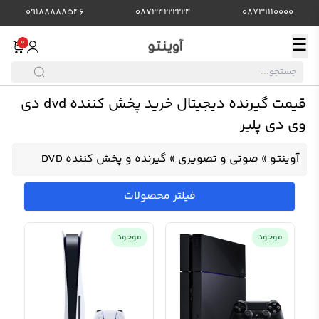
09188888546
08734222224
08731110000
☰
0
قیمت گیرنده دیجیتال خرید پخش کننده dvd دی
وی دی پلیر
آوینتو
»
صوتی و تصویری
»
گیرنده و پخش کننده DVD
فیلتر محصولات
موجود
موجود