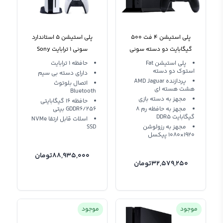
پلی استیشن 4 فت 500
پلی استیشن 5 استاندارد
گیگابایت دو دسته سونی
سونی 1 ترابایت Sony
استوک Sony PS4 FAT
PlayStation 5 Standard
پلی استیشن Fat
حافظه 1 ترابایت
استوک دو دسته
500GB
Edition R2
دارای دسته بی سیم
پردازنده AMD Jaguar
اتصال بلوتوث
هشت هسته ای
Bluetooth
مجهز به دسته بازی
حافظه 16 گیگابایتی
مجهز به حافظه رم 8
GDDR6/256 بیتی
گیگابایت DDR5
اسلات قابل ارتقا NVMe
مجهز به رزولوشن
SSD
1920×1080 پیکسل
88,935,000
تومان
32,579,250
تومان
موجود
موجود