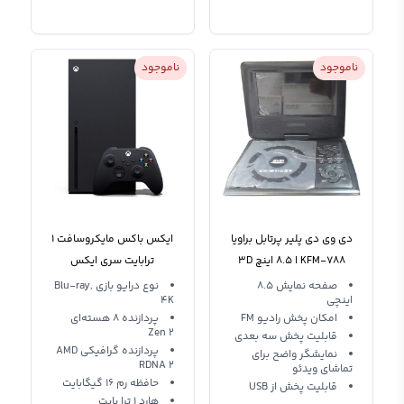
ناموجود
ناموجود
دی وی دی پلیر پرتابل براویا
ایکس باکس مایکروسافت 1
KFM-788 ا 8.5 اینچ 3D
ترابایت سری ایکس
Microsoft XBOX SERIES X
صفحه نمایش 8.5
نوع درایو بازی Blu-ray,
اینچی
4K
امکان پخش رادیو FM
پردازنده 8 هسته‌ای
Zen 2
قابلیت پخش سه بعدی
پردازنده گرافیکی AMD
نمایشگر واضح برای
RDNA 2
تماشای ویدئو
حافظه رم 16 گیگابایت
قابلیت پخش از USB
هارد 1 ترا بایت