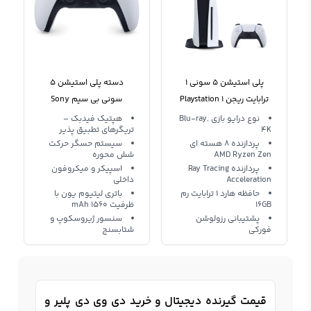
پلی استیشن 5 سونی 1
دسته پلی‌ استیشن 5
ترابایت ریجن 1 Playstation
سونی بی سیم Sony
DUALSENSE
5 1TB R1 Asia
نوع درایو بازی Blu-ray,
هپتیک فیدبک –
4K
تریگرهای تطبیق پذیر
پردازنده 8 هسته ای
سیستم حسگر حرکت
AMD Ryzen Zen
شش محوره
پردازنده Ray Tracing
اسپیکر و میکروفون
Acceleration
داخلی
حافظه هارد 1 ترابایت رم
باتری لیتیوم یون با
16GB
ظرفیت 1560 mAh
پشتیبانی رزولوشن
سنسور ژیروسکوپ و
فورکی
شتابسنج
قیمت گیرنده دیجیتال و خرید دی وی دی پلیر و