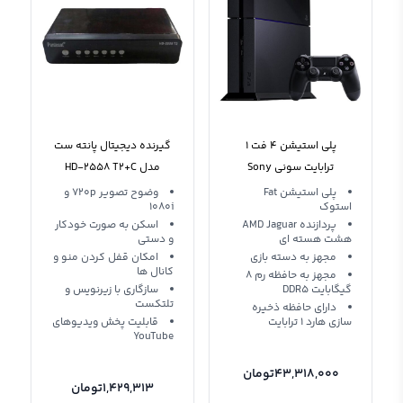
پلی استیشن 4 فت 1
گیرنده دیجیتال پانته ست
ترابایت سونی Sony
مدل HD-2558 T2+C
PLAYSTATION PS4 FAT
پلی استیشن Fat
وضوح تصویر 720p و
استوک
1080i
STOCK 1Tb
پردازنده AMD Jaguar
اسکن به صورت خودکار
هشت هسته ای
و دستی
مجهز به دسته بازی
امکان قفل کردن منو و
کانال‌ ها
مجهز به حافظه رم 8
گیگابایت DDR5
سازگاری با زیرنویس و
تلتکست
دارای حافظه ذخیره
سازی هارد 1 ترابایت
قابلیت پخش ویدیوهای
YouTube
43,318,000
تومان
1,429,313
تومان