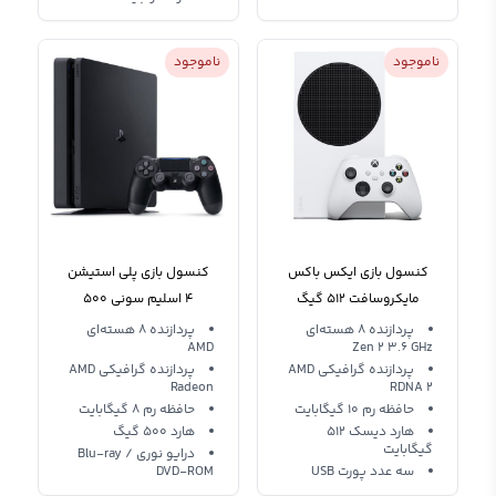
ناموجود
ناموجود
کنسول بازی ایکس باکس
کنسول بازی پلی استیشن
مایکروسافت 512 گیگ
4 اسلیم سونی 500
سری اس Microsoft XBOX
گیگابایت Playstation 4
پردازنده 8 هسته‌ای
پردازنده 8 هسته‌ای
AMD‌
Zen 2 3.6 GHz
Slim R2
SERIES S
پردازنده گرافیکی AMD
پردازنده گرافیکی AMD
Radeon
RDNA 2
حافظه رم 10 گیگابایت
حافظه رم 8 گیگابایت
هارد دیسک 512
هارد 500 گیگ
گیگابایت
درایو نوری Blu-ray /
سه عدد پورت USB
DVD-ROM