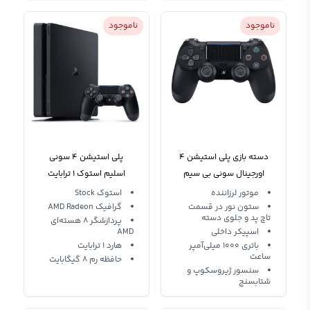
ناموجود
ناموجود
دسته بازی پلی‌ استیشن 4
پلی استیشن 4 سونی
اورجینال سونی بی سیم
اسلیم استوک 1 ترابایت
Slim Stock 1TB
Sony Dualshock 4
موتور لرزاننده
استوک Stock
ستون نور در قسمت
گرافیک AMD Radeon
تاچ‌ پد و جلوی دسته
پردازشگر 8 هسته‌ای
اسپیکر داخلی
AMD‌
باتری 1000 میلی‌آمپر
هارد 1 ترابایت
ساعت
حافظه رم 8 گیگابایت
سنسور ژیروسکوپ و
شتابسنج