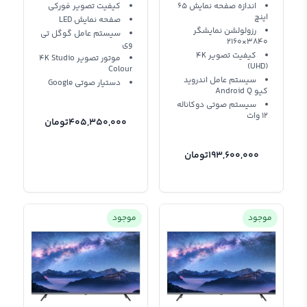
65HX750M
اندازه صفحه نمایش 65
کیفیت تصویر فورکی
اینچ
صفحه نمایش LED
رزولولشن نمایشگر
سیستم عامل گوگل تی
3840×2160
وی
کیفیت تصویر 4K
موتور تصویر 4K Studio
(UHD)
Colour
سیستم عامل اندروید
دستیار صوتی Google
کیو Android Q
سیستم صوتی دوکاناله
12 وات
405,350,000
تومان
193,600,000
تومان
موجود
موجود