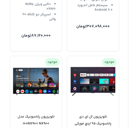
دالبی ویژن dolby
سیستم عامل اندروید
vision
Android 8.0
اسپیکر دو کاناله 20
واتی
307,098,000
تومان
87,120,000
تومان
موجود
موجود
تلویزیون ال ای دی
تلویزیون پاناسونیک مدل
پاناسونیک 65 اینچ فورکی
100NX900 NX900