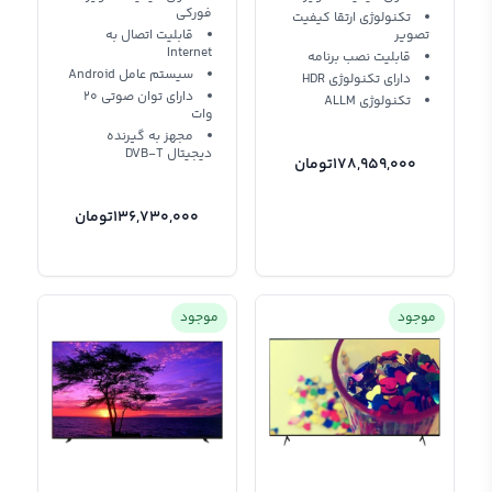
فورکی
تکنولوژی ارتقا کیفیت
تصویر
قابلیت اتصال به
Internet
قابلیت نصب برنامه
سیستم عامل Android
دارای تکنولوژی HDR
دارای توان صوتی 20
تکنولوژی ALLM
وات
مجهز به گیرنده
دیجیتال DVB-T
178,959,000
تومان
136,730,000
تومان
موجود
موجود