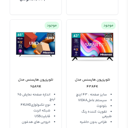
موجود
موجود
تلویزیون هایسنس مدل
تلویزیون هایسنس مدل
65A61K
43A4K
سایز صفحه : 43 اینچ
اندازه صفحه نمایش 65
اینچ
سیستم عاملVIDAA
نوع تکنولوژی4KUHD
بلوتوث
شبکه اترنت
تقویت کننده رنگ
طبیعی
قابلیتUSB
طراحی بدون حاشیه
خروجی های هدفون