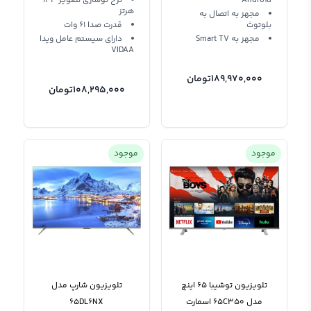
Android
نرخ نوسازی تصویر 144
هرتز
مجهز به اتصال به
بلوتوث
قدرت صدا 61 وات
مجهز به Smart TV
دارای سیستم عامل ویدا
VIDAA
189,970,000
تومان
108,295,000
تومان
موجود
موجود
تلویزیون توشیبا 65 اینچ
تلویزیون شارپ مدل
مدل 65C350 اسمارت
65DL6NX