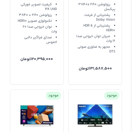
رزولوشن 3840x 2160
کیفیت تصویر فورکی
پیکسل
4K UHD
پشتیبانی از فرمت
رزولوشن 2160 × 3840
Dolby Vision
تکنولوژی تصویر HDR10
پشتیبانی از HDR &
توان خروجی صدا 20
HDR10
وات
میزان توان خروجی صدا
صدای فراگیر دالبی
16 وات
اتموس
مجهز به فناوری صوتی
DTS
120,395,000
تومان
131,587,500
تومان
موجود
موجود