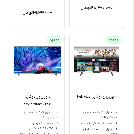
48,400,000
تومان
69,696,000
تومان
موجود
موجود
تلویزیون توشیبا 65M550
تلویزیون توشیبا
75Z670MW Z670
دارای کیفیت تصویر
دارای کیفیت تصویر
فورکی 4K
فورکی 4K
صفحه نمایش 65 اینچ
وضوح تصویر
3840×2160 پیکسل
دارای سیستم عامل