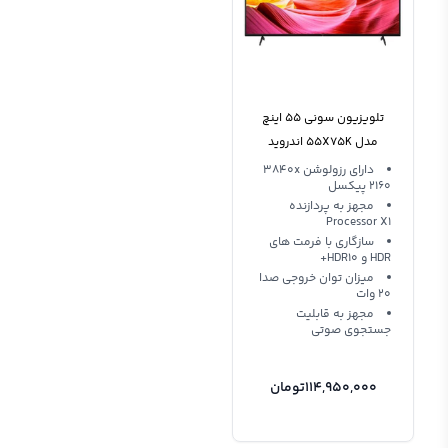
تلویزیون سونی 55 اینچ
مدل 55X75K اندروید
دارای رزولوشن 3840x
2160 پیکسل
مجهز به پردازنده
Processor X1
سازگاری با فرمت های
HDR و HDR10+
میزان توان خروجی صدا
20 وات
مجهز به قابلیت
جستجوی صوتی
114,950,000
تومان