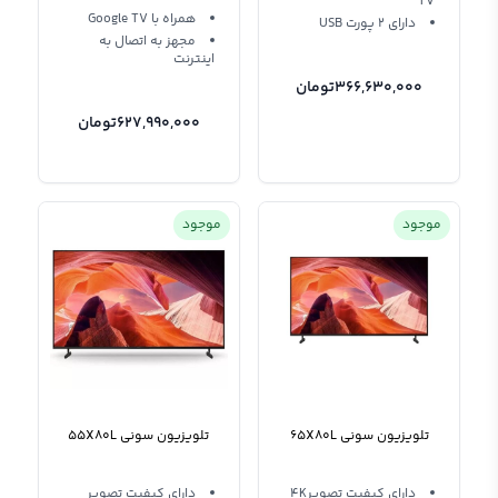
TV
همراه با Google TV
دارای 2 پورت USB
مجهز به اتصال به
اینترنت
366,630,000
تومان
627,990,000
تومان
موجود
موجود
تلویزیون سونی 65X80L
تلویزیون سونی 55X80L
دارای کیفیت تصویر4K
دارای کیفیت تصویر