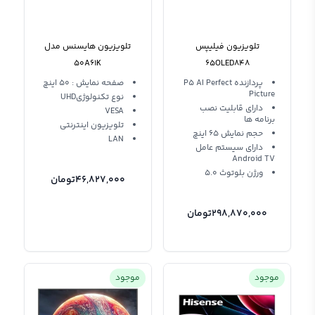
تلویزیون فیلیپس
تلویزیون هایسنس مدل
50A61K
65OLED848
پردازنده P5 AI Perfect
صفحه نمایش : 50 اینچ
Picture
نوع تکنولوژیUHD
دارای قابلیت نصب
VESA
برنامه ها
تلویزیون اینترنتی
حجم نمایش 65 اینچ
LAN
دارای سیستم عامل
Android TV
ورژن بلوتوث 5.0
46,827,000
تومان
298,870,000
تومان
موجود
موجود