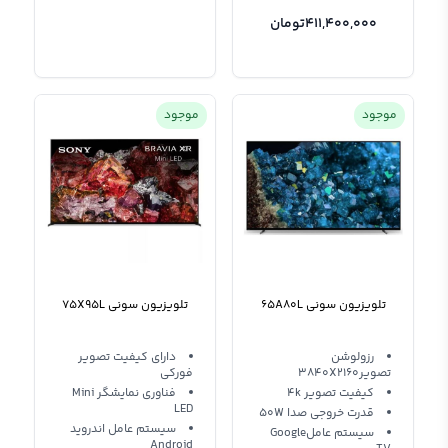
411,400,000
تومان
موجود
موجود
تلویزیون سونی 65A80L
تلویزیون سونی 75X95L
رزولوشن
دارای کیفیت تصویر
تصویر3840X2160
فورکی
کیفیت تصویر 4k
فناوری نمایشگر Mini
LED
قدرت خروجی صدا 50W
سیستم عامل اندروید
سیستم عاملGoogle
Android