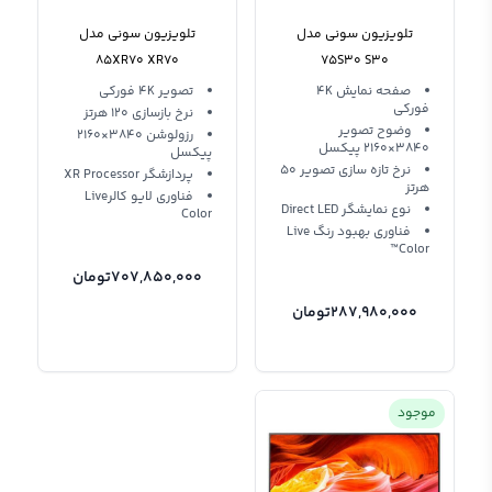
تلویزیون سونی مدل
تلویزیون سونی مدل
85XR70 XR70
75S30 S30
صفحه‌ نمایش 4K
تصویر 4K فورکی
فورکی
نرخ بازسازی 120 هرتز
وضوح تصویر
رزولوشن 3840×2160
3840×2160 پیکسل
پیکسل
نرخ تازه‌ سازی تصویر 50
پردازشگر XR Processor
هرتز
فناوری لایو کالرLive
نوع نمایشگر Direct LED
Color
فناوری بهبود رنگ Live
Color™
707,850,000
تومان
287,980,000
تومان
موجود