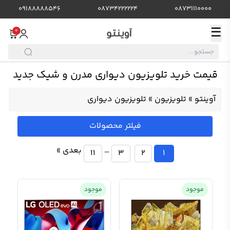
09188888546
08734222224
08731110000
☰
0
قیمت خرید تلویزیون دیواری مدرن و شیک جدید
آوینتو
»
تلویزیون
»
تلویزیون دیواری
فیلتر محصولات
…
بعدی »
11
3
2
1
موجود
موجود