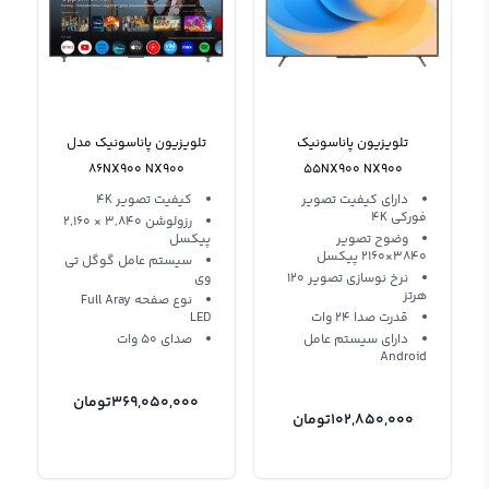
تلویزیون پاناسونیک
تلویزیون پاناسونیک مدل
86NX900 NX900
55NX900 NX900
دارای کیفیت تصویر
کیفیت تصویر 4K
فورکی 4K
رزولوشن 3,840 × 2,160
وضوح تصویر
پیکسل
3840×2160 پیکسل
سیستم عامل گوگل تی
نرخ نوسازی تصویر 120
وی
هرتز
نوع صفحه Full Aray
قدرت صدا 24 وات
LED
دارای سیستم عامل
صدای 50 وات
Android
369,050,000
تومان
102,850,000
تومان