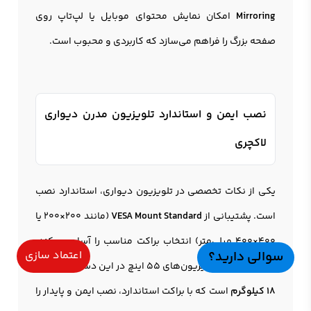
Mirroring
امکان نمایش محتوای موبایل یا لپ‌تاپ روی
صفحه بزرگ را فراهم می‌سازد که کاربردی و محبوب است.
نصب ایمن و استاندارد تلویزیون مدرن دیواری
لاکچری
یکی از نکات تخصصی در تلويزيون دیواری، استاندارد نصب
است. پشتیبانی از
VESA Mount Standard
(مانند 200×200 یا
400×400 میلی‌متر) انتخاب براکت مناسب را آسان می‌کند.
سوالی دارید؟
اعتماد سازی
وزن بسیاری از تلویزیون‌های 55 اینچ در این دسته بین
14 تا
18 کیلوگرم
است که با براکت استاندارد، نصب ایمن و پایدار را