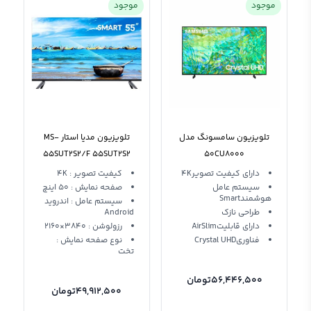
موجود
موجود
تلویزیون سامسونگ مدل
تلویزیون مدیا استار MS-
55SUT2S2/F 55SUT2S2
50CU8000
دارای کیفیت تصویر4K
کیفیت تصویر : 4K
سیستم عامل
صفحه نمایش : 50 اینچ
هوشمندSmart
سیستم عامل : اندروید
طراحی نازک
Android
دارای قابلیتAirSlim
رزولوشن : 3840×2160
فناوریCrystal UHD
نوع صفحه نمایش :
تخت
56,446,500
تومان
49,912,500
تومان