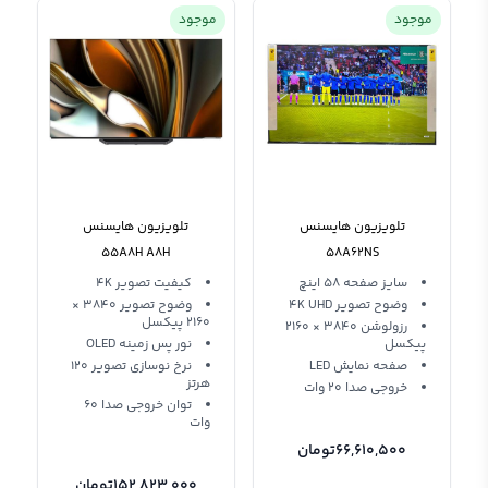
موجود
موجود
تلویزیون هایسنس
تلویزیون هایسنس
55A8H A8H
58A62NS
سایز صفحه 58 اینچ
کیفیت تصویر 4K
وضوح تصویر 4K UHD
وضوح تصویر 3840 ×
2160 پیکسل
رزولوشن 3840 × 2160
پیکسل
نور پس زمینه OLED
صفحه نمایش LED
نرخ نوسازی تصویر 120
هرتز
خروجی صدا 20 وات
توان خروجی صدا 60
وات
66,610,500
تومان
152,823,000
تومان