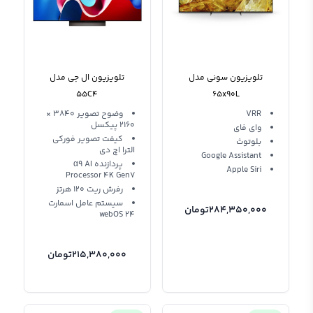
تلویزیون سونی مدل
تلویزیون ال جی مدل
55C4
65x90L
VRR
وضوح تصویر 3840 ×
2160 پیکسل
وای فای
کیفت تصویر فورکی
بلوتوث
الترا اچ دی
Google Assistant
پردازنده α9 AI
Apple Siri
Processor 4K Gen7
رفرش ریت 120 هرتز
سیستم عامل اسمارت
284,350,000
تومان
webOS 24
215,380,000
تومان