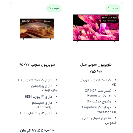
موجود
موجود
تلویزیون سونی مدل
تلویزیون سونی 65x77l
75X90K
کیفیت تصویر فورکی
دارای کیفیت تصویر 4k
4K
دارای رزولوشن
کنتراست XR HDR
21603840
Remaster Dynamic
دارای 3 پورتHDMI
وضوح حرکت XR
دارای سیستم
پردازشگر Cognitive
عاملAndroid
Processor XR
دارای 2پورت های USB
فناوری صوتی دالبی
آتموس
187,550,000
تومان