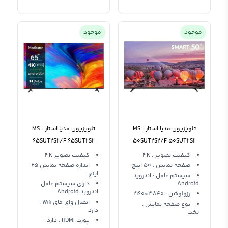
موجود
موجود
تلویزیون مدیا استار MS-
تلویزیون مدیا استار MS-
65SUT2S2/F 65SUT2S2
50SUT2S2/F 50SUT2S2
کیفیت تصویر : 4K
کیفیت تصویر 4K
صفحه نمایش : 50 اینچ
اندازه صفحه نمایش 65
اینچ
سیستم عامل : اندروید
Android
دارای سیستم عامل
اندروبد Android
رزولوشن : 3840×2160
اتصال وای فای Wifi :
نوع صفحه نمایش :
دارد
تخت
پورت HDMI : دارد