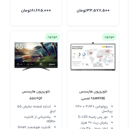
33,577,500
تومان
81,675,000
تومان
موجود
موجود
تلویزیون هایسنس
تلویزیون هایسنس
65WR6BE لمسی
55U8QF
رزولوشن 3840 × 2160
اندازه ضفحه نمایش 55
پیکسل
اینچ
نور پس زمینه D-LED
پشتیبانی از قابلیت
HDR10
رفرش ریت 60 هرتز
قابلیت هوشمند Smart
توان صوتی 30 وات