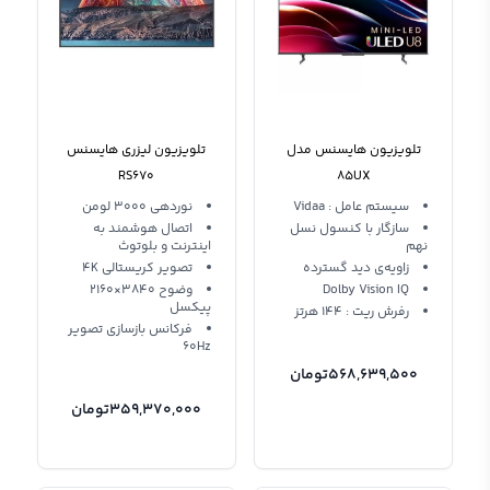
تلویزیون هایسنس مدل
تلویزیون لیزری هایسنس
RS670
85UX
سیستم عامل : Vidaa
نوردهی 3000 لومن
سازگار با کنسول نسل
اتصال هوشمند به
نهم
اینترنت و بلوتوث
زاویه‌ی دید گسترده
تصویر کریستالی 4K
Dolby Vision IQ
وضوح 3840×2160
پیکسل
رفرش ریت : 144 هرتز
فرکانس بازسازی تصویر
60Hz
568,639,500
تومان
359,370,000
تومان