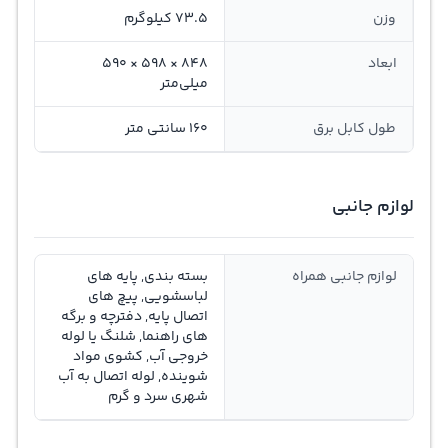
وزن
73.5 کیلوگرم
ابعاد
848 × 598 × 590
میلی‌متر
طول کابل برق
160 سانتی متر
لوازم جانبی
لوازم جانبی همراه
بسته بندی, پایه های
لباسشویی, پیچ های
اتصال پایه, دفترچه و برگه
های راهنما, شلنگ یا لوله
خروجی آب, کشوی مواد
شوینده, لوله اتصال به آب
شهری سرد و گرم