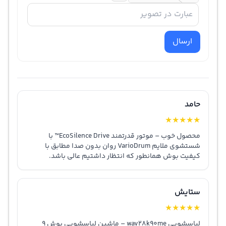
ارسال
حامد
★
★
★
★
★
محصول خوب – موتور قدرتمند EcoSilence Drive™ با
شستشوی ملایم VarioDrum روان بدون صدا مطابق با
کیفیت بوش همانطور که انتظار داشتیم عالی باشد.
ستایش
★
★
★
★
★
لباسشویی wav28k90me – ماشین لباسشویی بوش 9