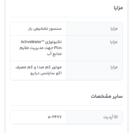
مزایا
مزایا
سنسور تشخیص بار
مزایا
تکنولوژی ActiveWater™
Plus جهت مدیریت ملایم
منابع آب
مزایا
موتور کم صدا و کم مصرف
اکو سایلنس درایو
سایر مشخصات
ID آپدیت
a-2467