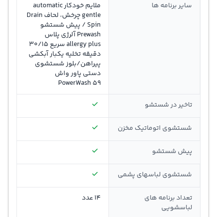
سایر برنامه ها
ملایم خودکار automatic
gentle چرخش، لحاف Drain
/ Spin پیش شستشو
Prewash آلرژی پلاس
allergy plus سریع 30/15
دقیقه تخلیه یکبار آبکشی
پیراهن/بلوز شستشوی
دستی پاور واش
PowerWash 59
تاخیر در شستشو
شستشوی اتوماتیک مخزن
پیش شستشو
شستشوی لباسهای پشمی
تعداد برنامه های
14 عدد
لباسشویی