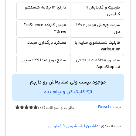
ظرفیت و گنجایش 9
دارای 14 برنامه شستشو
کیلویی
سرعت چرخش موتور 1400
موتور کارآمد EcoSilence
دور
Drive™
قابلیت شستشوی ملایم با
عملکرد بارگذاری مجدد
VarioDrum
سنسور محافظت از نشتی
سطح نویز صدا 46 دسیبل
آب AquaStop
دارای تمیز کردن درام
فناوری اکتیو واتر
موجود نیست ولی مشابه‌اش رو داریم
ActiveWater™ Plus
DrumClean
👈 کلیک کن و پیام بده
Bosch
برند:
نظرات و سوالات (2) :
2
امتیازدهی
5.00
از 5
در
دسته بندی :
ماشین لباسشویی 9 کیلویی
امتیازدهی
مشتری