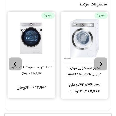
محصولات مرتبط
موجود
موجود
خشک کن سامسونگ 9 کیلوگرم
ماشین لباسشویی بوش 9
DV90N8289AW
کیلویی WAYH2890 Bosch
Washing Machine
42,834,000
تومان
42,942,900
تومان
31,500,000
تومان