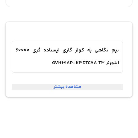
نیم نگاهی به کولر گازی ایستاده گری 60000
اینورتر GVH60AP-K3DTC7A T3
این کولر با ظرفیت 60000Btu (British Thermal Units قادر به
مشاهده بیشتر
تأمین سرمایی و گرمایی مطمئن در فضاهای بزرگ و وسیع
می‌باشد.این کولر قابلیت عملکرد به صورت سرد و گرم را
داراست، بنابراین در طی چرخه سال، بتوانید به طور موثر از آن
برای تنظیم دما در فصول مختلف استفاده کنید. با استفاده از