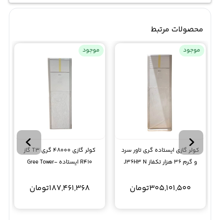
محصولات مرتبط
موجود
موجود
کولر گازی ایستاده گری تاور سرد
کولر گازی 48000 گری T3 گاز
و گرم 36 هزار تکفاز J36H3 N
R410 ایستاده Gree Tower-
S48H3
T3
305,101,500
تومان
187,461,368
تومان