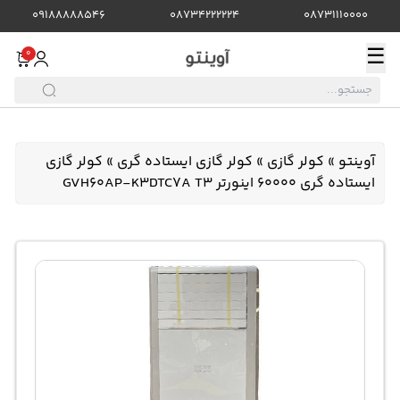
09188888546
08734222224
08731110000
☰
0
آوینتو
»
کولر گازی
»
کولر گازی ایستاده گری
»
کولر گازی
ایستاده گری 60000 اینورتر GVH60AP-K3DTC7A T3