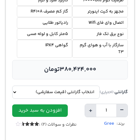
ظرفیت کولر 60000Btu
کاربرد سرد و گرم
مجهز به کیت اینورتر
گاز کم مصرف R410A
اتصال وای فای Wifi
رادیاتور طلایی
نوع برق تک فاز
5متر کابل و لوله مسی
سازگار با آب و هوای گرم
گواهی IPX4
T3
380,424,000
تومان
گارانتی
(اختیاری)
+
−
افزودن به سبد خرید
تعداد
Gree
برند:
نظرات و سوالات (2) :
2
امتیازدهی
3.50
از
5 در