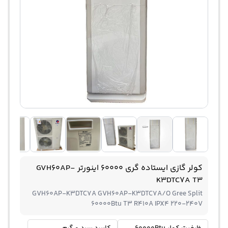
کولر گازی ایستاده گری 60000 اینورتر GVH60AP-
K3DTC7A T3
GVH60AP-K3DTC7A GVH60AP-K3DTC7A/O Gree Split
60000Btu T3 R410A IPX4 220-240V