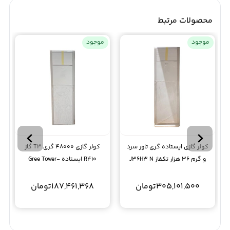
محصولات مرتبط
موجود
موجود
کولر گازی ایستاده گری تاور سرد
کولر گازی 48000 گری T3 گاز
و گرم 36 هزار تکفاز J36H3 N
R410 ایستاده Gree Tower-
S48H3
T3
305,101,500
تومان
187,461,368
تومان