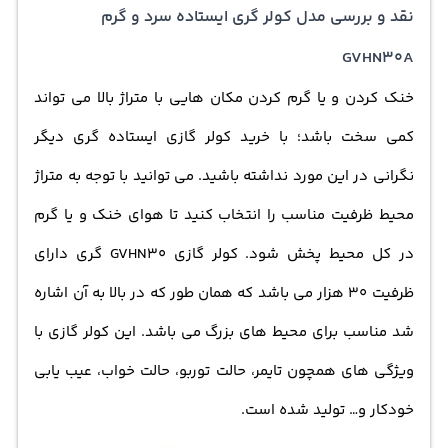
نقد و بررسی مدل کولر گری ایستاده سرد و گرم
ساده و راحت باشد. این ویژگی ها شامل تایمر، حالت توربو «
GVHN30A
Turbo »، حالت خواب « Sleep Mode »، عیب یابی خودکار « Self
Diagnostic »، راه اندازی مجدد خودکار و... می باشند که
خنک کردن و یا گرم کردن مکان هایی با متراژ بالا می تواند
سهولت استفاده را به همراه خواهند داشت. کمپانی گری این
کمی سخت باشد؛ با خريد كولر گازي ایستاده گری دیگر
کولر ایستاده را همراه با کمپرسور اسکرول تولید کرده است که
نگرانی در این مورد نداشته باشید. می توانید با توجه به متراژ
وجود این موتور باعث می شود تا بسیار مناسب برای مناطقی با
محیط ظرفیت مناسب را انتخاب کنید تا هوای خنک و یا گرم
شرایط آب و هوایی معتدل و مرطوب و گرم و حاره ای باشد.
در کل محیط پخش شود. کولر گازی GVHN30 گری دارای
همچنین وجود این کمپرسور موجب می شود تا در رده ی کولر
ظرفیت 30 هزار می باشد که همان طور که در بالا به آن اشاره
های گازی کم مصرف – متوسط قرار گیرد. کاربرد این كولر گازي
شد مناسب برای محیط های بزرگ می باشد. این کولر گازی با
ايستاده به صورت سرمایشی و گرمایشی می باشد که با تغییر
ویژگی های همچون تایمر، حالت توربو، حالت خواب، عیب یابی
حالت های آن می توانید از آن در فصل های سرد و گرم سال
خودکار و… تولید شده است.
استفاده کنید.