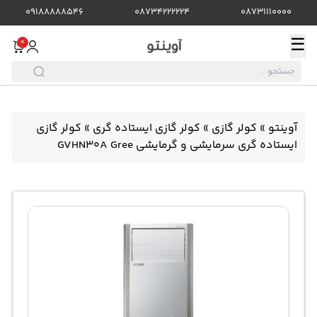
09188888546
08734222224
08731110000
☰
0
آوینتو
»
کولر گازی
»
کولر گازی ایستاده گری
»
کولر گازی
ایستاده گری سرمایشی و گرمایشی GVHN30A Gree