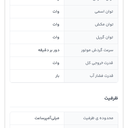
توان اسمی
وات
توان مکش
وات
توان گريل
وات
سرعت گردش موتور
دور بر دقیقه
قدرت خروجی کل
وات
قدرت فشار آب
بار
ظرفیت
محدوده ی ظرفیت
ميلي‌آمپر‌ساعت