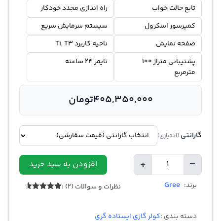
تابع حالت خواب
راه اندازی مجدد خودکار
کمپرسور اسکرول
سیستم سرمایش سریع
صفحه نمایش
ناحیه کاربرد T1, T3
پشتیبانی متراژ 100
تایمر 24 ساعته
مترمربع
405,350,000
تومان
گارانتی
(اختیاری)
+
−
افزودن به سبد خرید
تعداد
Gree
برند:
نظرات و سوالات (2) :
2
امتیازدهی
4.50
از 5
در
دسته بندی :
کولر گازی ایستاده گری
امتیازدهی