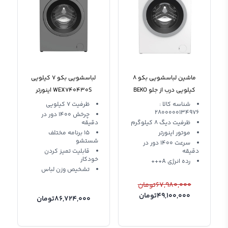
ماشین لباسشویی بکو 8
لباسشویی بکو 7 کیلویی
کیلویی درب از جلو BEKO
WEX740430S اینورتر
8734 XS0
شناسه کالا :
ظرفیت 7 کیلویی
2800000134976
چرخش 1400 دور در
ظرفیت دیگ 8 کیلوگرم
دقیقه
موتور اینورتر
15 برنامه مختلف
شستشو
سرعت 1400 دور در
دقیقه
قابلیت تمیز کردن
خودکار
رده انرژی A+++
تشخیص وزن لباس
67,980,000
تومان
49,100,000
تومان
86,724,000
تومان