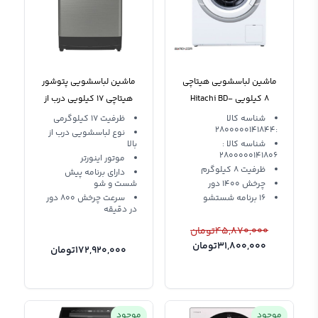
ماشین لباسشویی هیتاچی
ماشین لباسشویی پتوشور
8 کیلویی Hitachi BD-
هیتاچی 17 کیلویی درب از
W80XWV
بالا SF-P170ZCV
شناسه کالا
ظرفیت 17 کیلوگرمی
:2800000141844
نوع لباسشویی درب از
شناسه کالا :
بالا
2800000141806
موتور اینورتر
ظرفیت 8 کیلوگرم
دارای برنامه پیش
چرخش 1400 دور
شست و شو
16 برنامه شستشو
سرعت چرخش 800 دور
در دقیقه
45,870,000
تومان
31,800,000
تومان
172,920,000
تومان
موجود
موجود