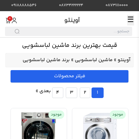
09188888546
08734222224
08731110000
☰
0
قیمت بهترین برند ماشین لباسشویی
آوینتو
»
ماشین لباسشویی
»
برند ماشین لباسشویی
فیلتر محصولات
بعدی »
4
3
2
1
موجود
موجود