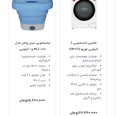
ماشین لباسشویی 8
لباسشویی مینی واش مدل
کیلویی توربو FH4UTD
MLZ-001 و 1 کیلویی
هشدار هوشمند برای
ظرفیت شستشوی 1
اتمام شستشو
کیلوگرم
مکانیزم ایمنی برای
سرعت 500 دور در
کودکان
دقیقه
صفحه لمسی با امکانات
توان موتور 40 وات
پیشرفته
درب از بالا
موتور با کارایی 1400
قابلیت تاشو
دور
برنامه شستشوی ضد
باکتری و آلرژی
5,280,000
تومان
67,320,000
تومان