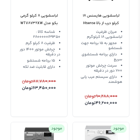
لباسشویی هایسنس 18
لباسشویی 8 کیلو گرمی
کیلو درب از بالا Hisense
بکو مدل WTV8736XW
Beko
WTY1802
میزان ظرفیت
شناسه کالا :
لباسشویی 18 کیلوگرم
2800000169350
مجهز به 15 برنامه جهت
ظرفیت 8 کیلو گرم
شستشو
چرخش موتور 1400 دور
دارای برنامه شستشوی
در دقیقه
سریع
15 برنامه شستشو
سرعت چرخش موتور
دارای قابلیت ضد لکه
۷۰۰ دور در دقیقه
دارای سیستم عیب یابی
87,780,000
تومان
هوشمند
63,450,000
تومان
90,288,000
تومان
46,200,000
تومان
موجود
موجود