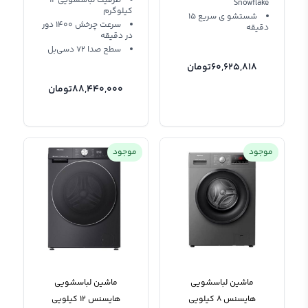
ظرفیت لباسشویی 12
Snowflake
کیلوگرم
شستشو ی سریع 15
سرعت چرخش 1400 دور
دقیقه
در دقیقه
سطح صدا 72 دسی‌بل
60,625,818
تومان
88,440,000
تومان
موجود
موجود
ماشین لباسشویی
ماشین لباسشویی
هایسنس 8 کیلویی
هایسنس 12 کیلویی