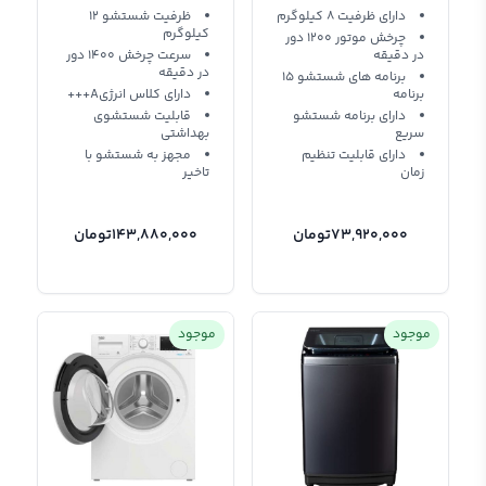
WD5S1245BB
WFPV8012EMT
دارای ظرفیت 8 کیلوگرم
ظرفیت شستشو 12
کیلوگرم
چرخش موتور 1200 دور
در دقیقه
سرعت چرخش 1400 دور
در دقیقه
برنامه های شستشو 15
برنامه
دارای کلاس انرژیA+++
دارای برنامه شستشو
قابلیت شستشوی
سریع
بهداشتی
دارای قابلیت تنظیم
مجهز به شستشو با
زمان
تاخیر
73,920,000
تومان
143,880,000
تومان
موجود
موجود