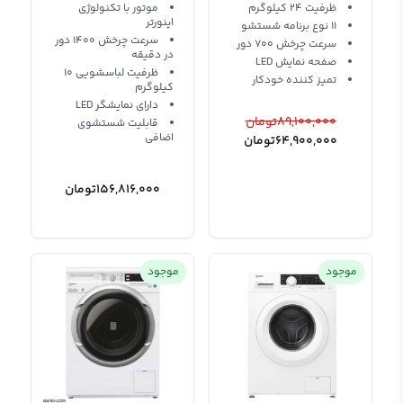
100XFVEM
P240XWV Hitachi
ظرفیت 24 کیلوگرم
موتور با تکنولوژی
اینورتر
11 نوع برنامه شستشو
Washing Machine
سرعت چرخش 1400 دور
سرعت چرخش 700 دور
در دقیقه
صفحه نمایش LED
ظرفیت لباسشویی 10
تمیز کننده خودکار
کیلوگرم
دارای نمایشگر LED
89,100,000
تومان
قابلیت شستشوی
اضافی
64,900,000
تومان
156,816,000
تومان
موجود
موجود