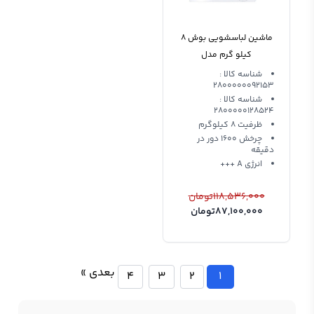
ماشین لباسشویی بوش 8
کیلو گرم مدل
WAW324DE
شناسه کالا :
2800000092153
شناسه کالا :
2800000128524
ظرفیت 8 کیلوگرم
چرخش 1600 دور در
دقیقه
انرژی A +++
118,536,000
تومان
87,100,000
تومان
بعدی »
4
3
2
1