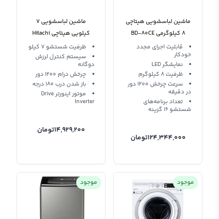
ماشین لباسشویی هیتاچی
ماشین لباسشویی 7
8 کیلوگرمی BD-80CE
کیلویی هیتاچی Hitachi
Washing Machine BD-
قابلیت اجرای مجدد
ظرفیت شستشو 7 کیلو
خودکار
W75TAE
سیستم کنترل لرزش
نمایشگر LED
دوگانه
ظرفیت 8 کیلوگرم
چرخش درام 1200 دور
سرعت چرخش 1200 دور
باز شدن درب 180 درجه
در دقیقه
موتور اینورتر Drive
تعداد برنامه‌های
Inverter
شستشو 16 گزینه
14,929,200
تومان
124,344,000
تومان
موجود
موجود