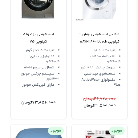
ماشین لباسشویی بوش 9
لباسشویی یونیوا 8
کیلویی WAYH2890 Bosch
کیلویی V5
Washing Machine
ظرفیت 9 کیلو
ظرفیت 8 کیلوگرم
14 برنامه مختلف
تکنولوژی بخاری
شستشو
شستشو
سرعت چرخش 1600 دور
اتصال بی‌سیم Wi-Fi
شستشوی بهداشتی
سیستم چرخش موتور
1400دور
تکنولوژی ActiveWater
Plus
دارای گیربکس موتور
46,728,000
تومان
73,854,000
تومان
31,500,000
تومان
موجود
موجود