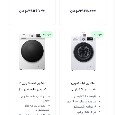
97,218,000
تومان
79,126,740
تومان
موجود
موجود
ماشین لباسشویی
ماشین لباسشویی 12
هایسنس 9 کیلویی
کیلویی هایسنس مدل
WFKV9014 درب از جلو
1214
ظرفیت 9 کیلویی
برنامه‌ی شستشوی
سریع
سرعت چرخش 1400 دور
تعداد برنامه های
16 برنامه شستشو
شستشو 15
درام دانه برفی