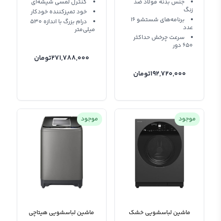
جنس بدنه فولاد ضد
کنترل لمسی شیشه‌ای
زنگ
خود تمیزکننده خودکار
برنامه‌های شستشو 16
درام بزرگ با اندازه 530
عدد
میلی‌متر
سرعت چرخش حداکثر
650 دور
271,788,000
تومان
192,720,000
تومان
موجود
موجود
ماشین لباسشویی خشک
ماشین لباسشویی هیتاچی