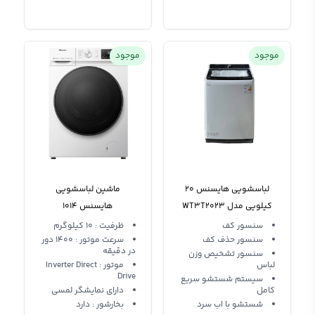
موجود
موجود
لباسشویی هایسنس 20
ماشین لباسشویی
کیلویی مدل WT3T2023
هایسنس 1014
درب از بالا
WFQA1014EVJMW
سنسور کف
ظرفیت : 10 کیلوگرم
سنسور حذف کف
سرعت موتور : 1400 دور
در دقیقه
سنسور تشخیص وزن
لباس
موتور : Inverter Direct
Drive
سیستم شستشو سریع
کامل
دارای نمایشگر لمسی
شستشو با اب سرد
بخارشور : دارد