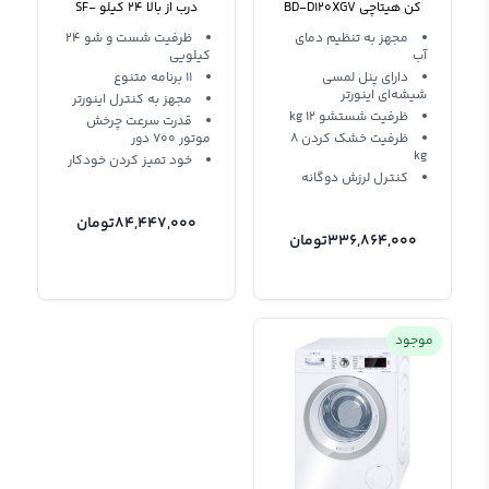
کن هیتاچی BD-D120XGV
درب از بالا 24 کیلو SF-
P240XWV
مجهز به تنظیم دمای
ظرفیت شست و شو 24
آب
کیلویی
دارای پنل لمسی
11 برنامه متنوع
شیشه‌ای اینورتر
مجهز به کنترل اینورتر
ظرفیت شستشو 12 kg
قدرت سرعت چرخش
ظرفیت خشک کردن 8
موتور 700 دور
kg
خود تمیز کردن خودکار
کنترل لرزش دوگانه
84,447,000
تومان
336,864,000
تومان
موجود