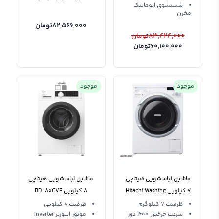
شستشوی اتوماتیک
مخزن
82,566,000
تومان
83,424,000
تومان
60,100,000
تومان
موجود
موجود
ماشین لباسشویی هیتاچی
ماشین لباسشویی هیتاچی
7 کیلویی Hitachi Washing
8 کیلویی BD-80CVE
Machine W70PV
سفید آلمان
ظرفیت 7 کیلوگرم
ظرفیت 8 کیلویی
سرعت چرخش 1600 دور
موتور اینورتر Inverter