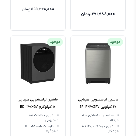
199,320,000
تومان
271,788,000
تومان
موجود
موجود
ماشین لباسشویی هیتاچی
ماشین لباسشویی هیتاچی
22 کیلویی SF-P220ZFV
12 کیلوگرم BD-120XGV
3CQ
سنسور اقتصادی سه
دارای حفاظت ضد
مرحله‌
میکروبی
دارای خود تمیزکننده
ظرفیت شستشو 12
خودکار
کیلوگرم