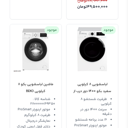
68,904,000
تومان
49,500,000
تومان
موجود
موجود
لباسشویی 8 کیلویی
ماشین لباسشویی بکو 8
سفید بکو 1400 دور درب از
کیلویی BEKO
جلو Beko WTV 8744
WTV8736XW
ظرفیت شستشو 8
شناسه کالا :
کیلویی
2800000169350
XDOS
سرعت 1400 دور در
موتور اینورتر ProSmart
دقیقه
ظرفیت 8 کیلوگرم
16 عدد برنامه شستشو
نمایشگر دیجیتال
موتور اینورتر ProSmart
دارای قفل ایمنی کودک