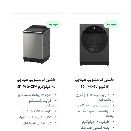
موجود
موجود
ماشین لباسشویی هیتاچی
ماشین لباسشویی هیتاچی
12 کیلو BD-120XGV
25 کیلوگرم SF-P250ZFV
دارای سیستم جلوگیری
تنوع 16 برنامه شستشو
از نشت آب
فرآیند شستشو
سرعت چرخش 1600 دور
چهارگانه
برنامه‌های هوشمند 8
ظرفیت 25 کیلوگرم
برنامه
تکنولوژی موتور اینورتر
ظرفیت 12 کیلوگرم
درب ایمنی شیشه‌ای
بدنه استیل ضد زنگ