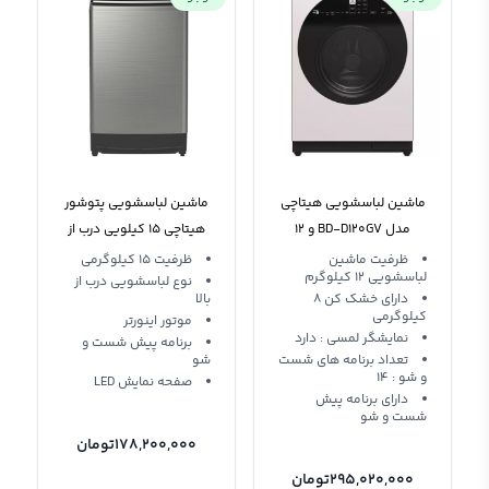
ماشین لباسشویی هیتاچی
ماشین لباسشویی پتوشور
مدل BD-D120GV و 12
هیتاچی 15 کیلویی درب از
کیلویی
بالا SF-P150ZCV
ظرفیت ماشین
ظرفیت 15 کیلوگرمی
لباسشویی 12 کیلوگرم
نوع لباسشویی درب از
دارای خشک کن 8
بالا
کیلوگرمی
موتور اینورتر
نمایشگر لمسی : دارد
برنامه پیش شست و
تعداد برنامه های شست
شو
و شو : 14
صفحه نمایش LED
دارای برنامه پیش
شست و شو
178,200,000
تومان
295,020,000
تومان