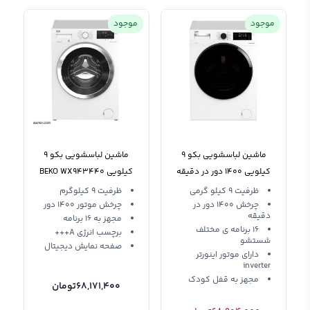
موجود
موجود
ماشین لباسشویی بکو 9
ماشین لباسشویی بکو 9
کیلویی 1400 دور در دقیقه
کیلویی BEKO WX943440
WTV9744X0
ظرفیت 9 کیلو گرمی
ظرفیت 9 کیلوگرم
چرخش 1400 دور در
چرخش موتور 1400 دور
دقیقه
مجهز به 16 برنامه
16 برنامه ی مختلف
برچسب انرژی A+++
شستشو
صفحه نمایش دیجیتال
دارای موتور اینورتر
inverter
مجهز به قفل کودک
68,171,400
تومان