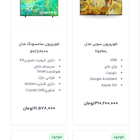
تلویزیون سونی مدل
تلویزیون سامسونگ مدل
50CU8000
65x90L
VRR
دارای کیفیت تصویر4K
وای فای
سیستم عامل
هوشمندSmart
بلوتوث
طراحی نازک
Google Assistant
دارای قابلیتAirSlim
Apple Siri
فناوریCrystal UHD
310,200,000
تومان
61,578,000
تومان
موجود
موجود