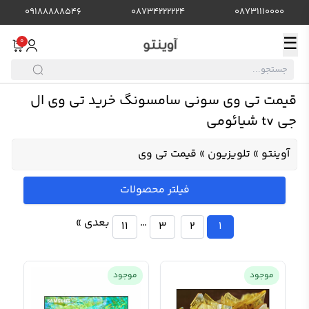
09188888546
08734222224
08731110000
☰
0
قیمت تی وی سونی سامسونگ خرید تی وی ال
جی tv شیائومی
آوینتو
»
تلویزیون
»
قیمت تی وی
فیلتر محصولات
…
بعدی »
11
3
2
1
موجود
موجود