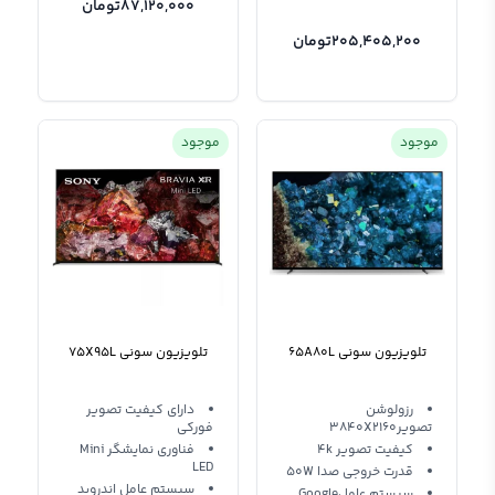
87,120,000
تومان
205,405,200
تومان
موجود
موجود
تلویزیون سونی 65A80L
تلویزیون سونی 75X95L
رزولوشن
دارای کیفیت تصویر
تصویر3840X2160
فورکی
کیفیت تصویر 4k
فناوری نمایشگر Mini
LED
قدرت خروجی صدا 50W
سیستم عامل اندروید
سیستم عاملGoogle