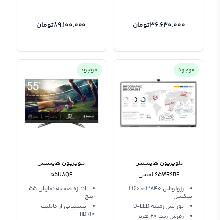
36,630,000
تومان
89,100,000
تومان
موجود
موجود
تلویزیون هایسنس
تلویزیون هایسنس
65WR6BE لمسی
55U8QF
رزولوشن 3840 × 2160
اندازه ضفحه نمایش 55
پیکسل
اینچ
نور پس زمینه D-LED
پشتیبانی از قابلیت
HDR10
رفرش ریت 60 هرتز