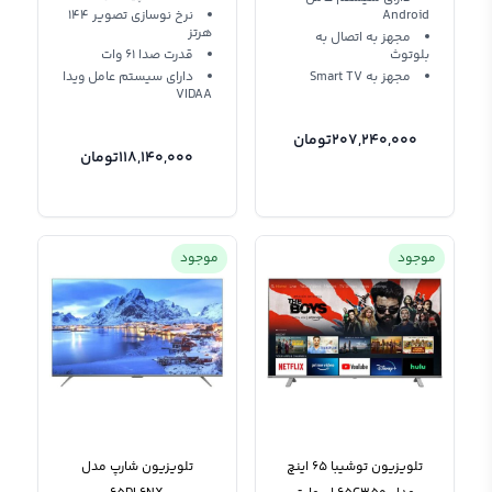
Android
نرخ نوسازی تصویر 144
هرتز
مجهز به اتصال به
بلوتوث
قدرت صدا 61 وات
مجهز به Smart TV
دارای سیستم عامل ویدا
VIDAA
207,240,000
تومان
118,140,000
تومان
موجود
موجود
تلویزیون توشیبا 65 اینچ
تلویزیون شارپ مدل