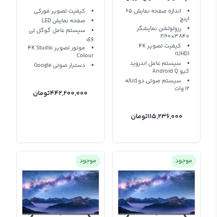
65HX750M
اندازه صفحه نمایش 65
کیفیت تصویر فورکی
اینچ
صفحه نمایش LED
رزولولشن نمایشگر
سیستم عامل گوگل تی
3840×2160
وی
کیفیت تصویر 4K
موتور تصویر 4K Studio
(UHD)
Colour
سیستم عامل اندروید
دستیار صوتی Google
کیو Android Q
سیستم صوتی دوکاناله
12 وات
442,200,000
تومان
115,236,000
تومان
موجود
موجود