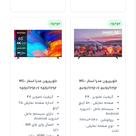
موجود
موجود
تلویزیون مدیا استار MS-
تلویزیون مدیا استار MS-
65SUT2S2/F 65SUT2S2
50SUT2S2/F 50SUT2S2
کیفیت تصویر : 4K
کیفیت تصویر 4K
صفحه نمایش : 50 اینچ
اندازه صفحه نمایش 65
اینچ
سیستم عامل : اندروید
Android
دارای سیستم عامل
اندروبد Android
رزولوشن : 3840×2160
اتصال وای فای Wifi :
نوع صفحه نمایش :
دارد
تخت
پورت HDMI : دارد