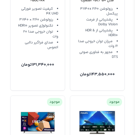
مدل 65C350 اسمارت
65DL6NX
رزولوشن 3840x 2160
کیفیت تصویر فورکی
پیکسل
4K UHD
پشتیبانی از فرمت
رزولوشن 2160 × 3840
Dolby Vision
تکنولوژی تصویر HDR10
پشتیبانی از HDR &
توان خروجی صدا 20
HDR10
وات
میزان توان خروجی صدا
صدای فراگیر دالبی
16 وات
اتموس
مجهز به فناوری صوتی
DTS
131,340,000
تومان
143,550,000
تومان
موجود
موجود