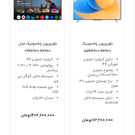
تلویزیون پاناسونیک
تلویزیون پاناسونیک مدل
86NX900 NX900
55NX900 NX900
دارای کیفیت تصویر
کیفیت تصویر 4K
فورکی 4K
رزولوشن 3,840 × 2,160
وضوح تصویر
پیکسل
3840×2160 پیکسل
سیستم عامل گوگل تی
نرخ نوسازی تصویر 120
وی
هرتز
نوع صفحه Full Aray
قدرت صدا 24 وات
LED
دارای سیستم عامل
صدای 50 وات
Android
402,600,000
تومان
112,200,000
تومان