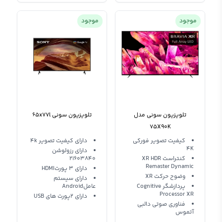
موجود
موجود
تلویزیون سونی مدل
تلویزیون سونی 65x77l
75X90K
کیفیت تصویر فورکی
دارای کیفیت تصویر 4k
4K
دارای رزولوشن
کنتراست XR HDR
21603840
Remaster Dynamic
دارای 3 پورتHDMI
وضوح حرکت XR
دارای سیستم
پردازشگر Cognitive
عاملAndroid
Processor XR
دارای 2پورت های USB
فناوری صوتی دالبی
آتموس