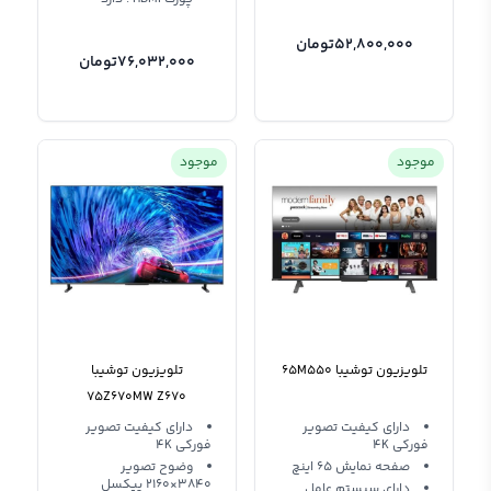
52,800,000
تومان
76,032,000
تومان
موجود
موجود
تلویزیون توشیبا 65M550
تلویزیون توشیبا
75Z670MW Z670
دارای کیفیت تصویر
دارای کیفیت تصویر
فورکی 4K
فورکی 4K
صفحه نمایش 65 اینچ
وضوح تصویر
3840×2160 پیکسل
دارای سیستم عامل