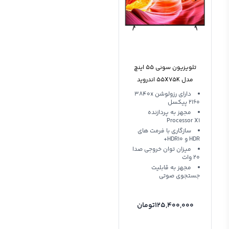
تلویزیون سونی 55 اینچ
مدل 55X75K اندروید
دارای رزولوشن 3840x
2160 پیکسل
مجهز به پردازنده
Processor X1
سازگاری با فرمت های
HDR و HDR10+
میزان توان خروجی صدا
20 وات
مجهز به قابلیت
جستجوی صوتی
125,400,000
تومان