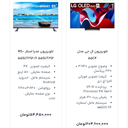
تلویزیون ال جی مدل
تلویزیون مدیا استار MS-
55SUT2S2/F 55SUT2S2
55C4
وضوح تصویر 3840 ×
کیفیت تصویر : 4K
2160 پیکسل
صفحه نمایش : 50 اینچ
کیفت تصویر فورکی
سیستم عامل : اندروید
الترا اچ دی
Android
پردازنده α9 AI
رزولوشن : 3840×2160
Processor 4K Gen7
نوع صفحه نمایش :
رفرش ریت 120 هرتز
تخت
سیستم عامل اسمارت
webOS 24
54,450,000
تومان
204,600,000
تومان