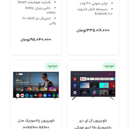
قابلیت هوشمند Smart
توان صوتی 30 وات
دالبی ویژن dolby
سیستم عامل اندروید
vision
Android 8.0
اسپیکر دو کاناله 20
واتی
335,016,000
تومان
95,040,000
تومان
موجود
موجود
تلویزیون ال ای دی
تلویزیون پاناسونیک مدل
پاناسونیک 65 اینچ فورکی
100NX900 NX900