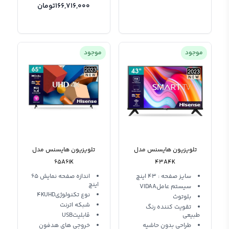
166,716,000
تومان
موجود
موجود
تلویزیون هایسنس مدل
تلویزیون هایسنس مدل
65A61K
43A4K
سایز صفحه : 43 اینچ
اندازه صفحه نمایش 65
اینچ
سیستم عاملVIDAA
نوع تکنولوژی4KUHD
بلوتوث
شبکه اترنت
تقویت کننده رنگ
طبیعی
قابلیتUSB
طراحی بدون حاشیه
خروجی های هدفون