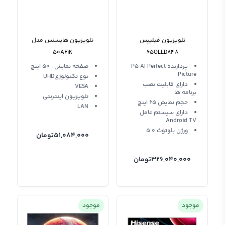
تلویزیون فیلیپس
تلویزیون هایسنس مدل
50A61K
65OLED848
پردازنده P5 AI Perfect
صفحه نمایش : 50 اینچ
Picture
نوع تکنولوژیUHD
دارای قابلیت نصب
VESA
برنامه ها
تلویزیون اینترنتی
حجم نمایش 65 اینچ
LAN
دارای سیستم عامل
Android TV
ورژن بلوتوث 5.0
51,084,000
تومان
326,040,000
تومان
موجود
موجود