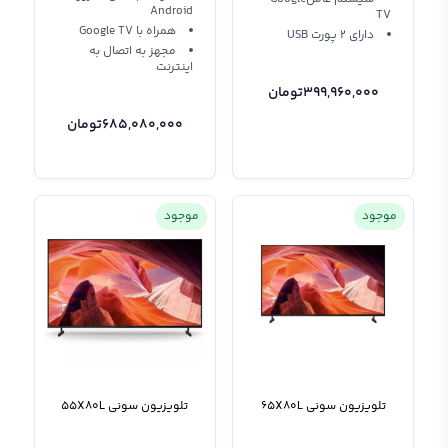
Android
TV
همراه با Google TV
دارای 2 پورت USB
مجهز به اتصال به
اینترنت
399,960,000
تومان
685,080,000
تومان
موجود
موجود
تلویزیون سونی 65X80L
تلویزیون سونی 55X80L