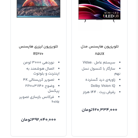
تلویزیون هایسنس مدل
تلویزیون لیزری هایسنس
RS670
85UX
سیستم عامل : Vidaa
نوردهی 3000 لومن
سازگار با کنسول نسل
اتصال هوشمند به
نهم
اینترنت و بلوتوث
زاویه‌ی دید گسترده
تصویر کریستالی 4K
Dolby Vision IQ
وضوح 3840×2160
پیکسل
رفرش ریت : 144 هرتز
فرکانس بازسازی تصویر
60Hz
620,334,000
تومان
392,040,000
تومان