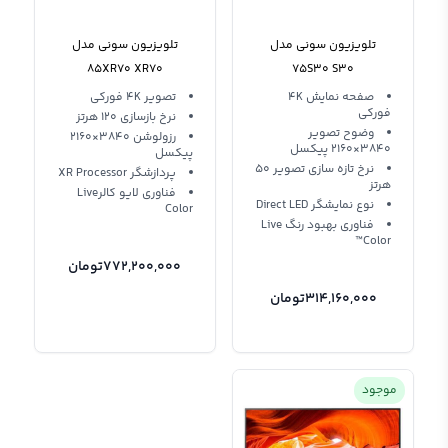
تلویزیون سونی مدل
تلویزیون سونی مدل
85XR70 XR70
75S30 S30
صفحه‌ نمایش 4K
تصویر 4K فورکی
فورکی
نرخ بازسازی 120 هرتز
وضوح تصویر
رزولوشن 3840×2160
3840×2160 پیکسل
پیکسل
نرخ تازه‌ سازی تصویر 50
پردازشگر XR Processor
هرتز
فناوری لایو کالرLive
نوع نمایشگر Direct LED
Color
فناوری بهبود رنگ Live
Color™
772,200,000
تومان
314,160,000
تومان
موجود