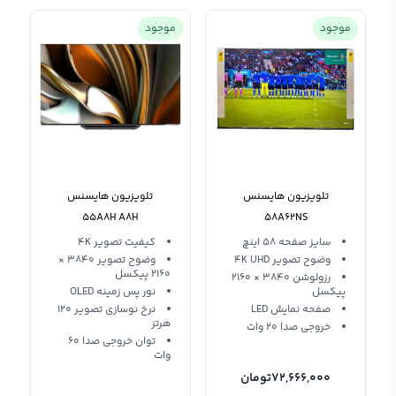
موجود
موجود
تلویزیون هایسنس
تلویزیون هایسنس
55A8H A8H
58A62NS
سایز صفحه 58 اینچ
کیفیت تصویر 4K
وضوح تصویر 4K UHD
وضوح تصویر 3840 ×
2160 پیکسل
رزولوشن 3840 × 2160
پیکسل
نور پس زمینه OLED
صفحه نمایش LED
نرخ نوسازی تصویر 120
هرتز
خروجی صدا 20 وات
توان خروجی صدا 60
وات
72,666,000
تومان